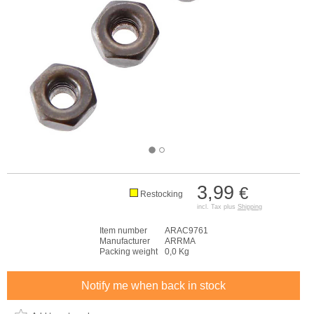
3,99
€
Restocking
incl. Tax plus
Shipping
Item number
ARAC9761
Manufacturer
ARRMA
Packing weight
0,0 Kg
Notify me when back in stock