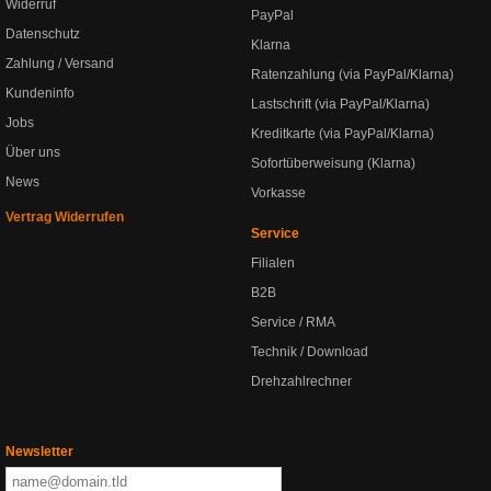
Widerruf
PayPal
Datenschutz
Klarna
Zahlung / Versand
Ratenzahlung (via PayPal/Klarna)
Kundeninfo
Lastschrift (via PayPal/Klarna)
Jobs
Kreditkarte (via PayPal/Klarna)
Über uns
Sofortüberweisung (Klarna)
News
Vorkasse
Vertrag Widerrufen
Service
Filialen
B2B
Service / RMA
Technik / Download
Drehzahlrechner
Newsletter