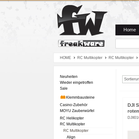
Zum Hauptmenue
Zum Seiteninhalt
Zum Warenkob
Home
HOME
RC Multikopter
RC Multikopter
Neuheiten
Sortieru
Wieder eingetroffen
Sale
Klemmbausteine
Casino-Zubehör
DJI 
MOYU Zauberwürfel
rotem
DJII0
RC Helikopter
RC Multikopter
RC Multikopter
Align