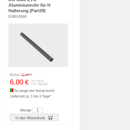
Aluminiumrohr für H
Halterung (Part29)
DJII010590
Bisher
11,50
€
6,00
€
inkl. MwSt.
zzgl.
Versand
So lange der Vorrat reicht
Lieferzeit ca. 1 bis 3 Tage*
Menge
In den Warenkorb