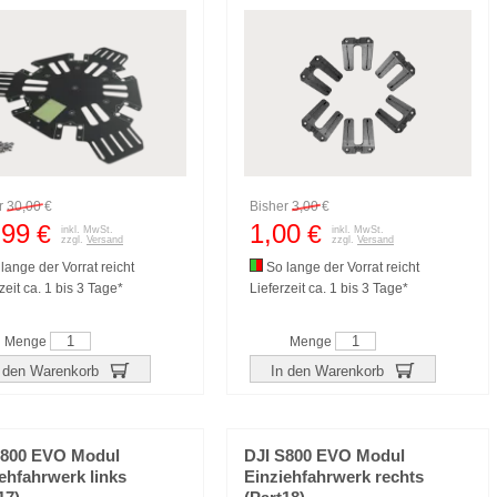
r
30,00
€
Bisher
3,00
€
,99
1,00
€
€
inkl. MwSt.
inkl. MwSt.
zzgl.
Versand
zzgl.
Versand
lange der Vorrat reicht
So lange der Vorrat reicht
zeit ca. 1 bis 3 Tage*
Lieferzeit ca. 1 bis 3 Tage*
Menge
Menge
 den Warenkorb
In den Warenkorb
S800 EVO Modul
DJI S800 EVO Modul
ehfahrwerk links
Einziehfahrwerk rechts