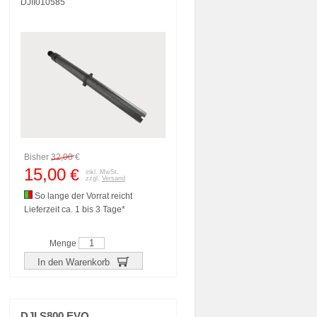
DJII010585
Bisher
32,00
€
15,00
€
inkl. MwSt.
zzgl.
Versand
So lange der Vorrat reicht
Lieferzeit ca. 1 bis 3 Tage*
Menge
In den Warenkorb
DJI S800 EVO