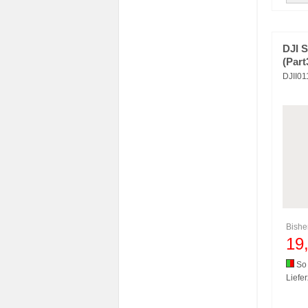
DJI 
(Part
DJII0
Bishe
19
So 
Liefer