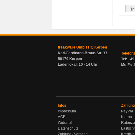
In
freakware GmbH HQ Kerpen
Karl-Ferdinand-Braun-Str. 33
Telefon
50170 Kerpen
Tel: +4
Ladenlokal: 10 - 14 Uhr
Mo-Fr: 1
Infos
Zahlung
Impressum
PayPal
AGB
Klarna
Widerruf
Ratenza
Datenschutz
Lastschr
Zahlung / Versand
Kreditka