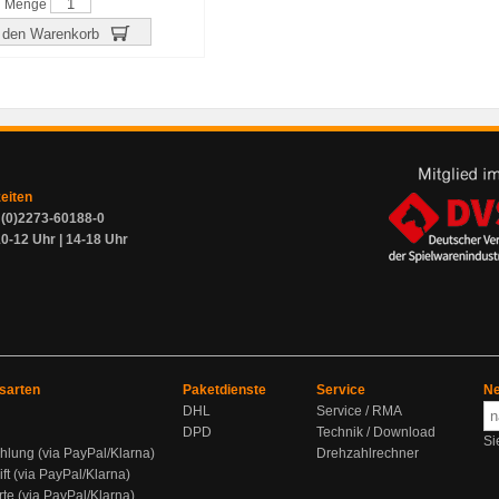
Menge
 den Warenkorb
zeiten
9 (0)2273-60188-0
0-12 Uhr | 14-18 Uhr
sarten
Paketdienste
Service
Ne
DHL
Service / RMA
DPD
Technik / Download
Si
hlung (via PayPal/Klarna)
Drehzahlrechner
ift (via PayPal/Klarna)
rte (via PayPal/Klarna)