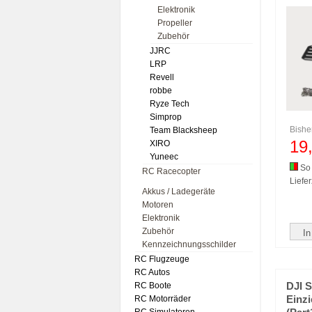
Elektronik
Propeller
Zubehör
JJRC
LRP
Revell
robbe
Ryze Tech
Simprop
Bishe
Team Blacksheep
19
XIRO
Yuneec
So 
RC Racecopter
Liefer
Akkus / Ladegeräte
Motoren
Elektronik
Zubehör
In
Kennzeichnungsschilder
RC Flugzeuge
RC Autos
RC Boote
DJI 
RC Motorräder
Einzi