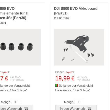
S800 EVO
DJI S800 EVO Akkuboard
ielemente für H
(Part31)
en 4St (Part30)
DJII010592
10591
r
3,00
€
Bisher
55,99
€
87
19,99
€
€
inkl. MwSt.
inkl. MwSt.
zzgl.
Versand
zzgl.
Versand
lange der Vorrat reicht
So lange der Vorrat reicht
zeit ca. 1 bis 3 Tage*
Lieferzeit ca. 1 bis 3 Tage*
Menge
Menge
 den Warenkorb
In den Warenkorb