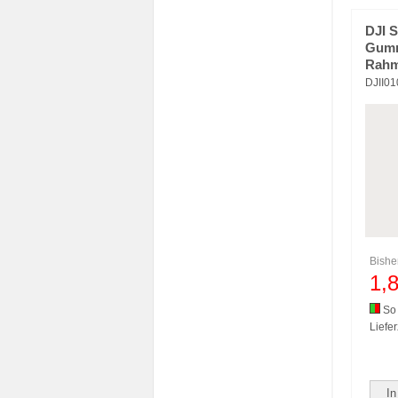
DJI 
Gumm
Rahm
DJII0
Bishe
1,
So 
Liefer
In