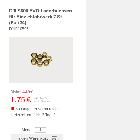
DJI S800 EVO Lagerbuchsen
für Einziehfahrwerk 7 St
(Part34)
DJII010595
Bisher
4,50
€
1,75
€
inkl. MwSt.
zzgl.
Versand
So lange der Vorrat reicht
Lieferzeit ca. 1 bis 3 Tage*
Menge
In den Warenkorb