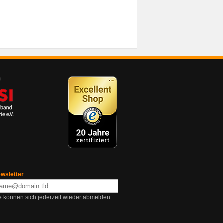
wsletter
e können sich jederzeit wieder abmelden.