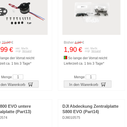
r
70,00
€
Bisher
4,90
€
,99
1,90
€
€
inkl. MwSt.
inkl. MwSt.
zzgl.
Versand
zzgl.
Versand
lange der Vorrat reicht
So lange der Vorrat reicht
zeit ca. 1 bis 3 Tage*
Lieferzeit ca. 1 bis 3 Tage*
Menge
Menge
 den Warenkorb
In den Warenkorb
S800 EVO untere
DJI Abdeckung Zentralplatte
alplatte (Part13)
S800 EVO (Part14)
10574
DJII010575