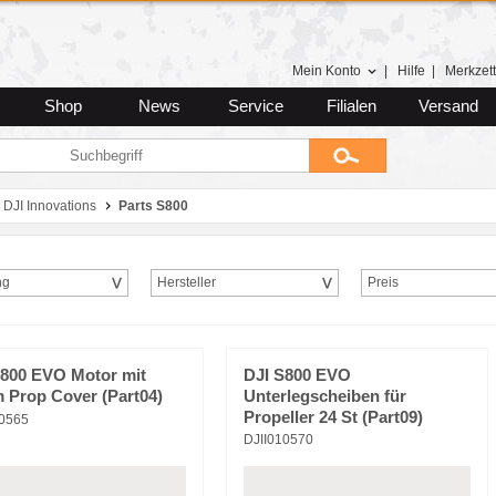
Mein Konto
|
Hilfe
|
Merkzett
Shop
News
Service
Filialen
Versand
DJI Innovations
Parts S800
ng
Hersteller
Preis
S800 EVO Motor mit
DJI S800 EVO
 Prop Cover (Part04)
Unterlegscheiben für
Propeller 24 St (Part09)
10565
DJII010570