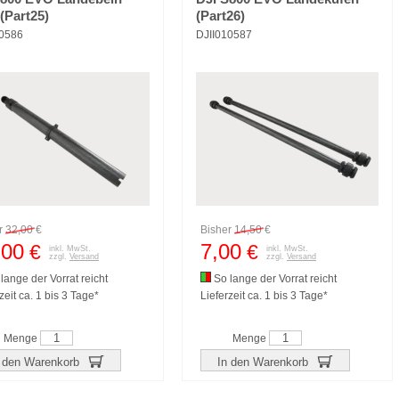
 (Part25)
(Part26)
10586
DJII010587
r
32,00
€
Bisher
14,50
€
,00
7,00
€
€
inkl. MwSt.
inkl. MwSt.
zzgl.
Versand
zzgl.
Versand
lange der Vorrat reicht
So lange der Vorrat reicht
zeit ca. 1 bis 3 Tage*
Lieferzeit ca. 1 bis 3 Tage*
Menge
Menge
 den Warenkorb
In den Warenkorb