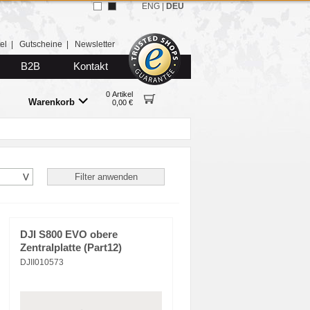
ENG
|
DEU
el
|
Gutscheine
|
Newsletter
B2B
Kontakt
0 Artikel
Warenkorb
0,00 €
DJI S800 EVO obere
Zentralplatte (Part12)
DJII010573