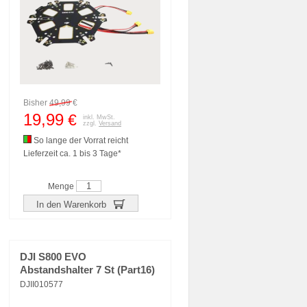
Bisher
49,99
€
19,99
€
inkl. MwSt.
zzgl.
Versand
So lange der Vorrat reicht
Lieferzeit ca. 1 bis 3 Tage*
Menge
In den Warenkorb
DJI S800 EVO
Abstandshalter 7 St (Part16)
DJII010577