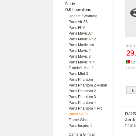
Blade
DJI Innovations
Update / Wartung
Parts Air 2S
Parts FPV
Parts Mavic Air
Parts Mavic Air 2
Parts Mavic pro
Bishe
Parts Mavic 2
29
Parts Mavic 3
Parts Mavic Mini
So 
Zubehör Mini 2
Liefer
Parts Mini 3
Parts Phantom
Parts Phantom 2 Vision
In
Parts Phantom 2
Parts Phantom 3
Parts Phantom 4
Parts Phantom 4 Pro
DJI 
Parts S800
Zentr
Flame Wheel
Parts Inspire 1
DJII0
Camera Gimbal