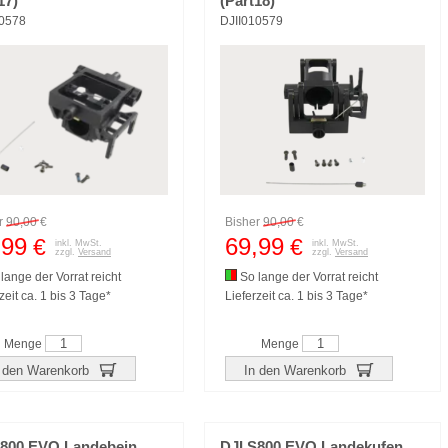
17)
(Part18)
10578
DJII010579
r
90,00
€
Bisher
90,00
€
,99
69,99
€
€
inkl. MwSt.
inkl. MwSt.
zzgl.
Versand
zzgl.
Versand
lange der Vorrat reicht
So lange der Vorrat reicht
zeit ca. 1 bis 3 Tage*
Lieferzeit ca. 1 bis 3 Tage*
Menge
Menge
 den Warenkorb
In den Warenkorb
S800 EVO Landebein
DJI S800 EVO Landekufen