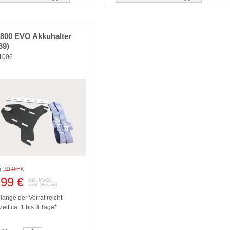
S800 EVO Akkuhalter
39)
11006
r
30,00
€
,99
€
inkl. MwSt.
zzgl.
Versand
lange der Vorrat reicht
zeit ca. 1 bis 3 Tage*