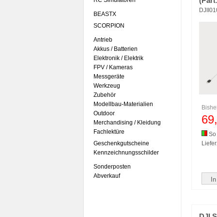
RC Simulatoren
(Part
DJII0
BEASTX
SCORPION
Antrieb
Akkus / Batterien
Elektronik / Elektrik
FPV / Kameras
Messgeräte
Werkzeug
Zubehör
Modellbau-Materialien
Bishe
Outdoor
69
Merchandising / Kleidung
Fachlektüre
So 
Geschenkgutscheine
Liefer
Kennzeichnungsschilder
Sonderposten
Abverkauf
In
DJI 