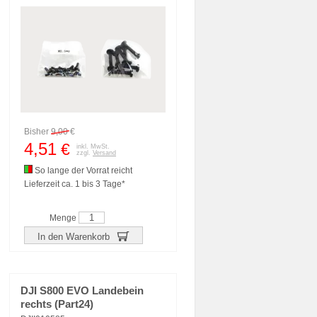
Bisher
9,00
€
4,51
€
inkl. MwSt.
zzgl.
Versand
So lange der Vorrat reicht
Lieferzeit ca. 1 bis 3 Tage*
Menge
In den Warenkorb
DJI S800 EVO Landebein
rechts (Part24)