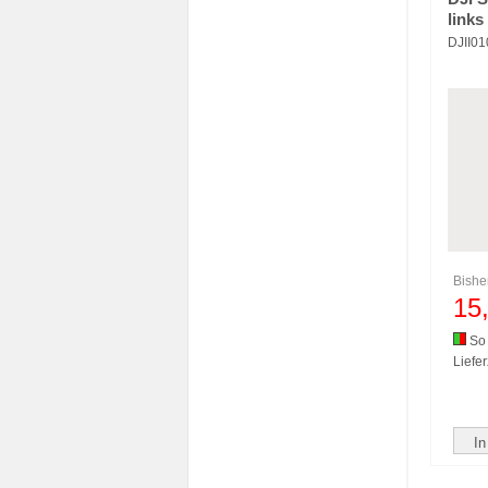
links
DJII0
Bishe
15
So 
Liefer
In