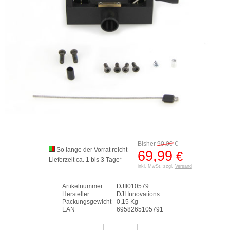
Bisher
90,00
€
So lange der Vorrat reicht
69,99
€
Lieferzeit ca. 1 bis 3 Tage*
inkl. MwSt. zzgl.
Versand
Artikelnummer
DJII010579
Hersteller
DJI Innovations
Packungsgewicht
0,15 Kg
EAN
6958265105791