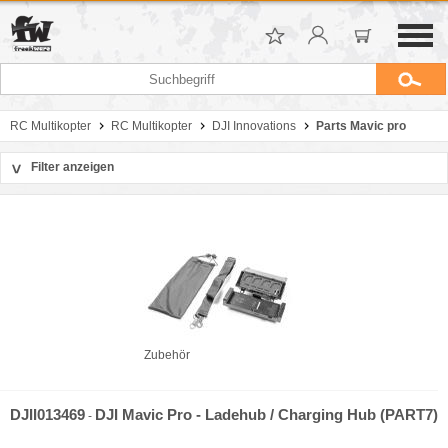
RC Multikopter
RC Multikopter
DJI Innovations
Parts Mavic pro
Filter anzeigen
>
Sortierung
Hersteller
Preis
Zubehör
DJII013469
DJI Mavic Pro - Ladehub / Charging Hub (PART7)
-