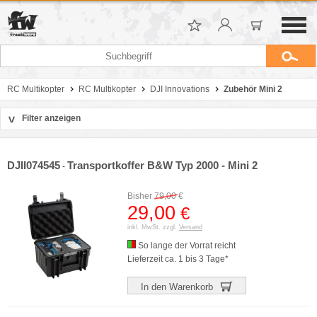
RC Multikopter
RC Multikopter
DJI Innovations
Zubehör Mini 2
Filter anzeigen
>
Sortierung
Hersteller
DJII074545
Transportkoffer B&W Typ 2000 - Mini 2
-
Preis
Bisher
79,00
€
29,00
€
inkl. MwSt. zzgl.
Versand
So lange der Vorrat reicht
Lieferzeit ca. 1 bis 3 Tage*
In den Warenkorb