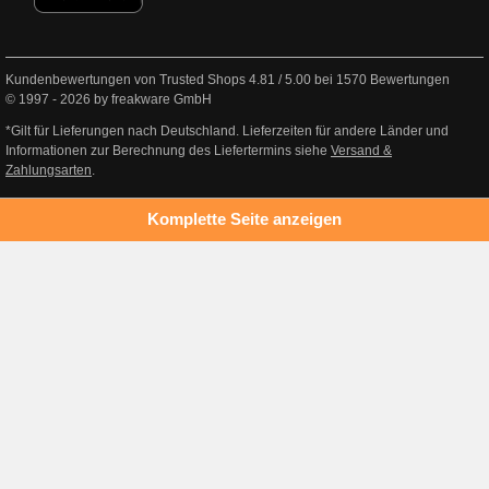
Kundenbewertungen von Trusted Shops
4.81
/
5.00
bei
1570
Bewertungen
© 1997 - 2026 by freakware GmbH
*Gilt für Lieferungen nach Deutschland. Lieferzeiten für andere Länder und
Informationen zur Berechnung des Liefertermins siehe
Versand &
Zahlungsarten
.
Komplette Seite anzeigen