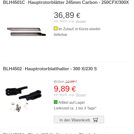
BLH4501C
Hauptrotorblätter 245mm Carbon - 250CFX/300X
-
36,89
€
inkl. MwSt. zzgl.
Versand
Im Zulauf, in Kürze wieder
lieferbar
BLH4502
Hauptrotorblatthalter - 300 X/230 S
-
Bisher
10,99
€
9,89
€
inkl. MwSt. zzgl.
Versand
Artikel auf Lager
Lieferzeit ca. 1 bis 3 Tage*
In den Warenkorb