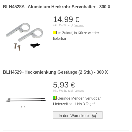
BLH4528A
Aluminium Heckrohr Servohalter - 300 X
-
14,99
€
inkl. MwSt. zzgl.
Versand
Im Zulauf, in Kürze wieder
lieferbar
BLH4529
Heckanlenkung Gestänge (2 Stk.) - 300 X
-
5,93
€
inkl. MwSt. zzgl.
Versand
Geringe Mengen verfugbar
Lieferzeit ca. 1 bis 3 Tage*
In den Warenkorb