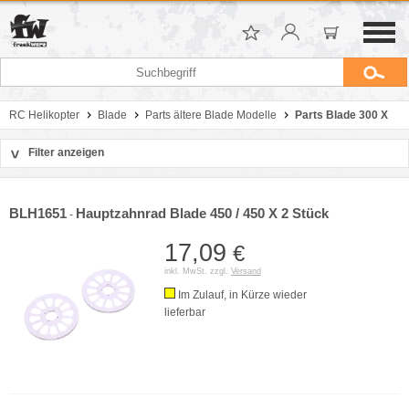
RC Helikopter
Blade
Parts ältere Blade Modelle
Parts Blade 300 X
Filter anzeigen
>
Sortierung
Hersteller
BLH1651
Hauptzahnrad Blade 450 / 450 X 2 Stück
-
Preis
17,09
€
inkl. MwSt. zzgl.
Versand
Im Zulauf, in Kürze wieder
lieferbar