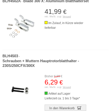
BLH4502A
Blade 300 X: Aluminium Blatthalterset
-
41,99
€
inkl. MwSt. zzgl.
Versand
Im Zulauf, in Kürze wieder
lieferbar
BLH4503
-
Schrauben + Muttern Hauptrotorblatthalter -
230S/250CFX/300X
Bisher
6,99
€
6,29
€
inkl. MwSt. zzgl.
Versand
Artikel auf Lager
Lieferzeit ca. 1 bis 3 Tage*
In den Warenkorb