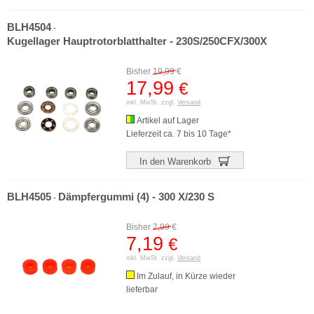
BLH4504
-
Kugellager Hauptrotorblatthalter - 230S/250CFX/300X
Bisher
19,99
€
17,99
€
inkl. MwSt. zzgl.
Versand
Artikel auf Lager
Lieferzeit ca. 7 bis 10 Tage*
In den Warenkorb
BLH4505
Dämpfergummi (4) - 300 X/230 S
-
Bisher
7,99
€
7,19
€
inkl. MwSt. zzgl.
Versand
Im Zulauf, in Kürze wieder
lieferbar