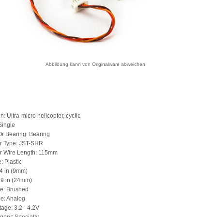
Abbildung kann von Originalware abweichen
n: Ultra-micro helicopter, cyclic
Single
r Bearing: Bearing
r Type: JST-SHR
r Wire Length: 115mm
: Plastic
.4 in (9mm)
.9 in (24mm)
pe: Brushed
e: Analog
tage: 3.2 - 4.2V