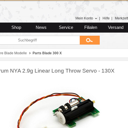
Mein Konto
|
Hilfe
|
Merkzett
Shop
News
Service
Filialen
Versand
ere Blade Modelle
Parts Blade 300 X
rum NYA 2.9g Linear Long Throw Servo - 130X