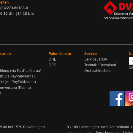
zeiten
9 (0)2273-60188-0
0-12 Uhr | 14-18 Uhr
sarten
Paketdienste
Service
Ne
DHL
Service / RMA
DPD
Technik / Download
Si
hlung (via PayPal/Klarna)
Drehzahlrechner
ift (via PayPal/Klarna)
rte (via PayPal/Klarna)
berweisung (Klarna)
e
5.00
bei
1570
Bewertungen
*Gilt für Lieferungen nach Deutschland. 
Informationen zur Berechnung des Liefer