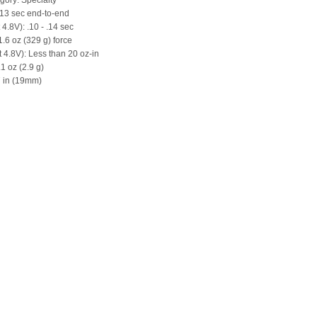
gory: Specialty
13 sec end-to-end
4.8V): .10 - .14 sec
1.6 oz (329 g) force
t 4.8V): Less than 20 oz-in
1 oz (2.9 g)
7 in (19mm)