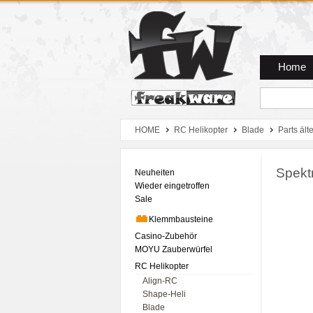
Zum Hauptmenue
Zum Seiteninhalt
Zum Warenkob
Home
HOME
RC Helikopter
Blade
Parts ält
Spekt
Neuheiten
Wieder eingetroffen
Sale
Klemmbausteine
Casino-Zubehör
MOYU Zauberwürfel
RC Helikopter
Align-RC
Shape-Heli
Blade