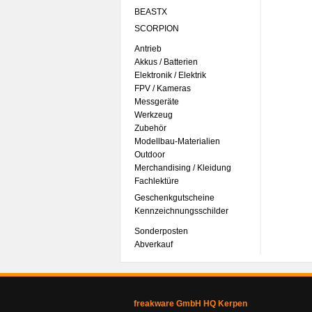
BEASTX
SCORPION
Antrieb
Akkus / Batterien
Elektronik / Elektrik
FPV / Kameras
Messgeräte
Werkzeug
Zubehör
Modellbau-Materialien
Outdoor
Merchandising / Kleidung
Fachlektüre
Geschenkgutscheine
Kennzeichnungsschilder
Sonderposten
Abverkauf
freakware GmbH HQ Kerpen