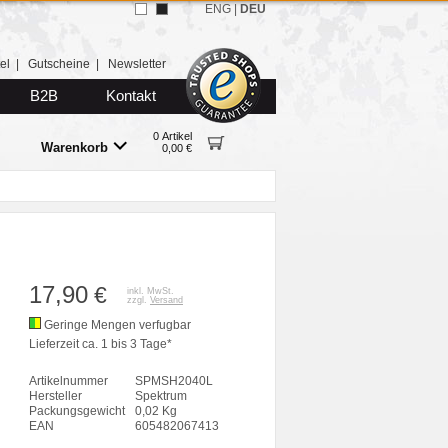
ENG
|
DEU
el
|
Gutscheine
|
Newsletter
B2B
Kontakt
0 Artikel
Warenkorb
0,00 €
17,90
€
inkl. MwSt.
zzgl.
Versand
Geringe Mengen verfugbar
Lieferzeit ca. 1 bis 3 Tage*
Artikelnummer
SPMSH2040L
Hersteller
Spektrum
Packungsgewicht
0,02 Kg
EAN
605482067413