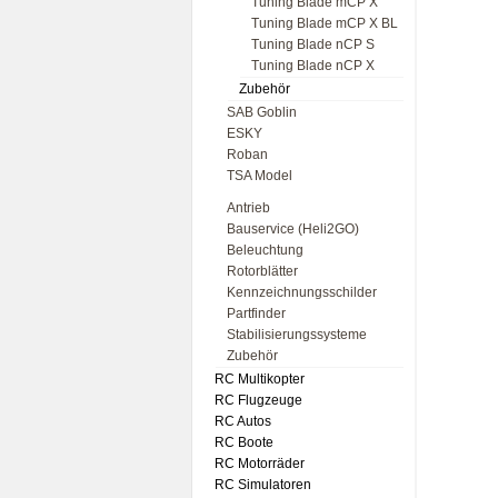
Tuning Blade mCP X
Tuning Blade mCP X BL
Tuning Blade nCP S
Tuning Blade nCP X
Zubehör
SAB Goblin
ESKY
Roban
TSA Model
Antrieb
Bauservice (Heli2GO)
Beleuchtung
Rotorblätter
Kennzeichnungsschilder
Partfinder
Stabilisierungssysteme
Zubehör
RC Multikopter
RC Flugzeuge
RC Autos
RC Boote
RC Motorräder
RC Simulatoren