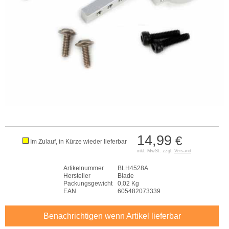
14,99
€
Im Zulauf, in Kürze wieder lieferbar
inkl. MwSt. zzgl.
Versand
Artikelnummer
BLH4528A
Hersteller
Blade
Packungsgewicht
0,02 Kg
EAN
605482073339
Benachrichtigen wenn Artikel lieferbar