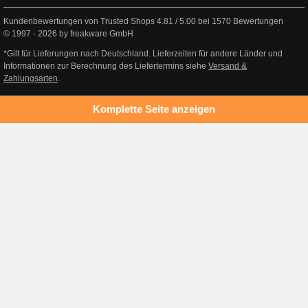
Kundenbewertungen von Trusted Shops
4.81
/
5.00
bei
1570
Bewertungen
© 1997 - 2026 by freakware GmbH
*Gilt für Lieferungen nach Deutschland. Lieferzeiten für andere Länder und
Informationen zur Berechnung des Liefertermins siehe
Versand &
Zahlungsarten
.
Komplette Seite anzeigen