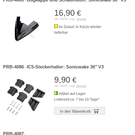
PRB-4085
Bugkappe und Schaumstoff: Sonicwake 36" V3
-
16,90
€
inkl. MwSt. zzgl.
Versand
Im Zulauf, in Kürze wieder
lieferbar
PRB-4086
IC5-Steckerhalter: Sonicwake 36" V3
-
9,90
€
inkl. MwSt. zzgl.
Versand
Artikel auf Lager
Lieferzeit ca. 7 bis 10 Tage*
In den Warenkorb
PRB-4087
-