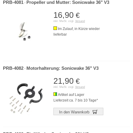
PRB-4081
Propeller und Mutter: Sonicwake 36" V3
-
16,90
€
inkl. MwSt. zzgl.
Versand
Im Zulauf, in Kürze wieder
lieferbar
PRB-4082
Motorhalterung: Sonicwake 36" V3
-
21,90
€
inkl. MwSt. zzgl.
Versand
Artikel auf Lager
Lieferzeit ca. 7 bis 10 Tage*
In den Warenkorb