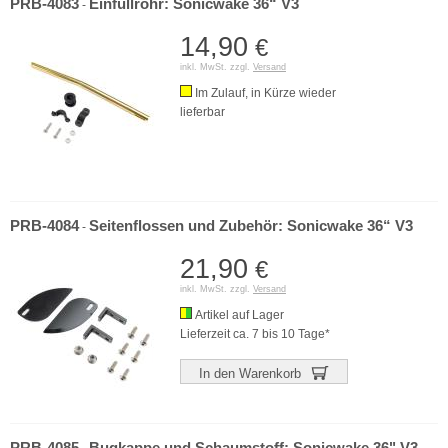
PRB-4083
Einfüllrohr: Sonicwake 36“ V3
-
14,90
€
inkl. MwSt. zzgl.
Versand
Im Zulauf, in Kürze wieder
lieferbar
PRB-4084
Seitenflossen und Zubehör: Sonicwake 36“ V3
-
21,90
€
inkl. MwSt. zzgl.
Versand
Artikel auf Lager
Lieferzeit ca. 7 bis 10 Tage*
In den Warenkorb