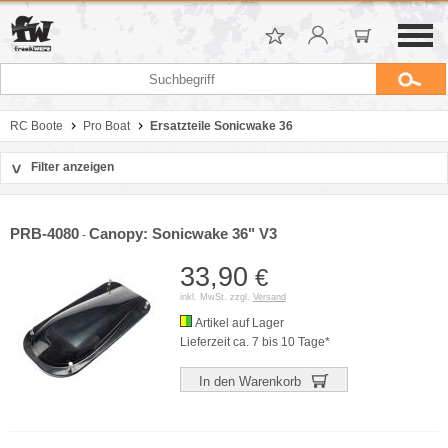
RC Boote
Pro Boat
Ersatzteile Sonicwake 36
Filter anzeigen
>
Sortierung
Hersteller
PRB-4080
Canopy: Sonicwake 36" V3
-
Preis
33,90
€
inkl. MwSt. zzgl.
Versand
Artikel auf Lager
Lieferzeit ca. 7 bis 10 Tage*
In den Warenkorb