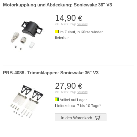
Motorkupplung und Abdeckung: Sonicwake 36" V3
14,90
€
inkl. MwSt. zzgl.
Versand
Im Zulauf, in Kürze wieder
lieferbar
PRB-4088
Trimmklappen: Sonicwake 36" V3
-
27,90
€
inkl. MwSt. zzgl.
Versand
Artikel auf Lager
Lieferzeit ca. 7 bis 10 Tage*
In den Warenkorb