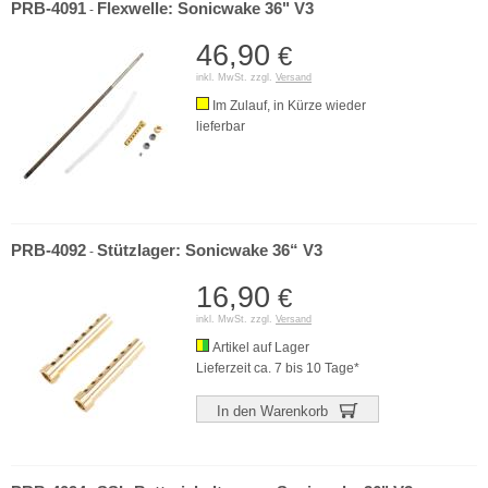
PRB-4091
Flexwelle: Sonicwake 36" V3
-
46,90
€
inkl. MwSt. zzgl.
Versand
Im Zulauf, in Kürze wieder
lieferbar
PRB-4092
Stützlager: Sonicwake 36“ V3
-
16,90
€
inkl. MwSt. zzgl.
Versand
Artikel auf Lager
Lieferzeit ca. 7 bis 10 Tage*
In den Warenkorb