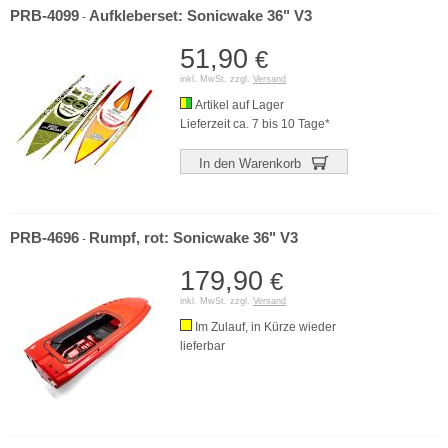
PRB-4099
Aufkleberset: Sonicwake 36" V3
-
51,90
€
inkl. MwSt. zzgl.
Versand
Artikel auf Lager
Lieferzeit ca. 7 bis 10 Tage*
In den Warenkorb
PRB-4696
Rumpf, rot: Sonicwake 36" V3
-
179,90
€
inkl. MwSt. zzgl.
Versand
Im Zulauf, in Kürze wieder
lieferbar