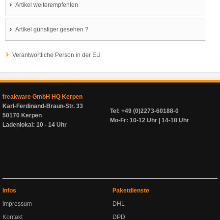
Artikel weiterempfehlen
Artikel günstiger gesehen ?
Verantwortliche Person in der EU
freakware GmbH HQ Kerpen
Karl-Ferdinand-Braun-Str. 33
Tel: +49 (0)2273-60188-0
50170 Kerpen
Mo-Fr: 10-12 Uhr | 14-18 Uhr
Ladenlokal: 10 - 14 Uhr
Infos
Paketdienste
Impressum
DHL
Kontakt
DPD