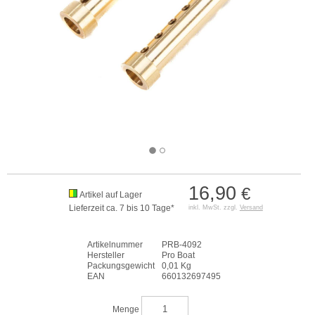
16,90
€
Artikel auf Lager
Lieferzeit ca. 7 bis 10 Tage*
inkl. MwSt. zzgl.
Versand
Artikelnummer
PRB-4092
Hersteller
Pro Boat
Packungsgewicht
0,01 Kg
EAN
660132697495
Menge