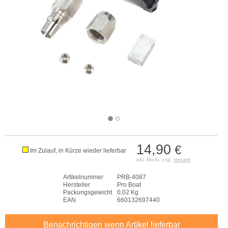
14,90
€
Im Zulauf, in Kürze wieder lieferbar
inkl. MwSt. zzgl.
Versand
Artikelnummer
PRB-4087
Hersteller
Pro Boat
Packungsgewicht
0,02 Kg
EAN
660132697440
Benachrichtigen wenn Artikel lieferbar