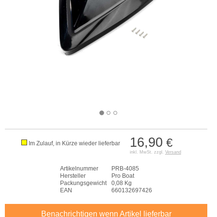
16,90
€
Im Zulauf, in Kürze wieder lieferbar
inkl. MwSt. zzgl.
Versand
Artikelnummer
PRB-4085
Hersteller
Pro Boat
Packungsgewicht
0,08 Kg
EAN
660132697426
Benachrichtigen wenn Artikel lieferbar