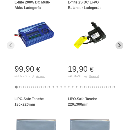
E-flite 200W DC Multi-
E-flite 2S DC Li-PO
Schne
Akku Ladegerät
Balancer Ladegerät
LiPo/
99,90
19,90
15
€
€
inkl. MwSt. zzgl.
Versand
inkl. MwSt. zzgl.
Versand
inkl. 
LIPO-Safe Tasche
LIPO-Safe Tasche
LIPO
180x220mm
220x300mm
125