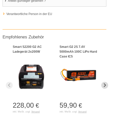
Artikel günstiger gesehen ?
Verantwortliche Person in der EU
Empfohlenes Zubehör
Smart S2200 G2 AC
Smart G2 2S 7.4V
Smar
Ladegerät 2x200W
5000mAh 100C LiPo Hard
5000
Case IC5
Case
228,00
59,90
84
€
€
inkl. MwSt. zzgl.
Versand
inkl. MwSt. zzgl.
Versand
inkl. 