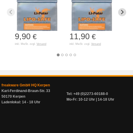
9,90
11,90
7,
€
€
inkl. MwSt. zzgl.
Versand
inkl. MwSt. zzgl.
Versand
inkl. 
freakware GmbH HQ Kerpen
Karl-Ferdinand-Braun-Str. 33
Tel: +49 (0)2273-60188-0
50170 Kerpen
Mo-Fr: 10-12 Uhr | 14-18 Uhr
Ladenlokal: 14 - 18 Uhr