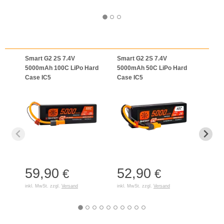
Smart G2 2S 7.4V
Smart G2 2S 7.4V
Smar
5000mAh 100C LiPo Hard
5000mAh 50C LiPo Hard
5000
Case IC5
Case IC5
Case
59,90
52,90
65
€
€
inkl. MwSt. zzgl.
Versand
inkl. MwSt. zzgl.
Versand
inkl. 