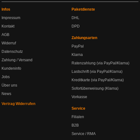
Infos
Paketdienste
Impressum
DHL
Kontakt
DPD
AGB
Zahlungsarten
Widerruf
PayPal
Datenschutz
Klarna
Zahlung / Versand
Ratenzahlung (via PayPal/Klarna)
Kundeninfo
Lastschrift (via PayPal/Klarna)
Jobs
Kreditkarte (via PayPal/Klarna)
Über uns
Sofortüberweisung (Klarna)
News
Vorkasse
Vertrag Widerrufen
Service
Filialen
B2B
Service / RMA