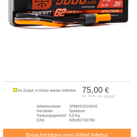
75,00
€
Im Zulauf, in Kürze wieder lieferbar
inkl. MwSt. zzgl.
Versand
Artikelnummer
SPMX53S100H5
Hersteller
Spektrum
Packungsgewicht
0,0 Kg
EAN
605482763780
Benachrichtigen wenn Artikel lieferbar