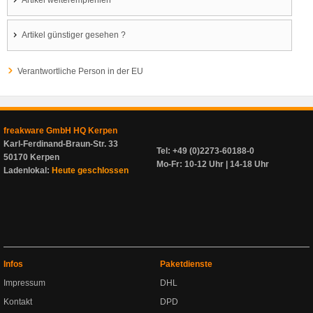
Artikel weiterempfehlen
Artikel günstiger gesehen ?
Verantwortliche Person in der EU
freakware GmbH HQ Kerpen
Karl-Ferdinand-Braun-Str. 33
Tel: +49 (0)2273-60188-0
50170 Kerpen
Mo-Fr: 10-12 Uhr | 14-18 Uhr
Ladenlokal:
Heute geschlossen
Infos
Paketdienste
Impressum
DHL
Kontakt
DPD