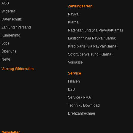
AGB
Zahlungsarten
Widerruf
PayPal
Datenschutz
Klarna
Zahlung / Versand
Ratenzahlung (via PayPal/Klarna)
Kundeninfo
Lastschrift (via PayPal/Klarna)
Jobs
Kreditkarte (via PayPal/Klarna)
Über uns
Sofortüberweisung (Klarna)
News
Vorkasse
Vertrag Widerrufen
Service
Filialen
B2B
Service / RMA
Technik / Download
Drehzahlrechner
Newsletter