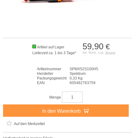
59,90
€
Artikel auf Lager
Lieferzeit ca. 1 bis 3 Tage*
inkl. MwSt. zzgl.
Versand
Artikelnummer
SPMX52S100H5
Hersteller
Spektrum
Packungsgewicht
0,33 Kg
EAN
605482763759
Menge
In den Warenkorb
Auf den Merkzettel