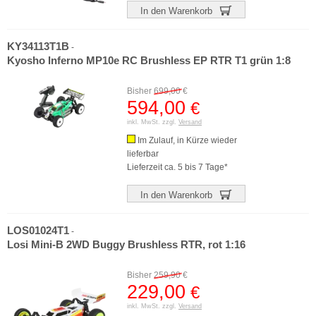
In den Warenkorb
KY34113T1B
-
Kyosho Inferno MP10e RC Brushless EP RTR T1 grün 1:8
Bisher
699,00
€
594,00
€
inkl. MwSt. zzgl.
Versand
Im Zulauf, in Kürze wieder
lieferbar
Lieferzeit ca. 5 bis 7 Tage*
In den Warenkorb
LOS01024T1
-
Losi Mini-B 2WD Buggy Brushless RTR, rot 1:16
Bisher
259,90
€
229,00
€
inkl. MwSt. zzgl.
Versand