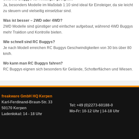
Ja, besonders Modelle im Maßstab 1:10 sind ideal für Einsteiger, da sie leicht
zu steuern und vielseitig einsetzbar sind.
Was ist besser – 2WD oder 4WD?
2WD Modelle sind günstiger und einfacher aufgebaut, während 4WD Buggys
mehr Traktion und Kontrolle bieten.
Wie schnell sind RC Buggys?
Je nach Modell erreichen RC Buggys Geschwindigkeiten von 30 bis über 80
km/h.
Wo kann man RC Buggys fahren?
RC Buggys eignen sich besonders für Gelände, Schotterflächen und Wiesen.
freakware GmbH HQ Kerpen
Karl-Ferdinand-Braun-Str. 33
Tel: +49 (0)2273-60188-0
50170 Kerpen
Mo-Fr: 10-12 Uhr | 14-18 Uhr
Ladenlokal: 14 - 18 Uhr