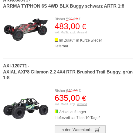
ARA8606V5
-
ARRMA TYPHON 6S 4WD BLX Buggy schwarz ARTR 1:8
Bisher
599,99
€
483,00
€
inkl. MwSt. zzgl.
Versand
Im Zulauf, in Kürze wieder
lieferbar
AXI-1207T1
-
AXIAL AXP8 Gilamon 2.2 4X4 RTR Brushed Trail Buggy, grün
1:8
Bisher
649,99
€
635,00
€
inkl. MwSt. zzgl.
Versand
Artikel auf Lager
Lieferzeit ca. 7 bis 10 Tage*
In den Warenkorb