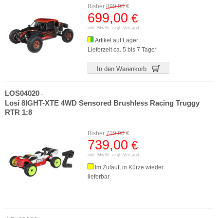
Bisher
899,90
€
699,00
€
inkl. MwSt. zzgl.
Versand
Artikel auf Lager
Lieferzeit ca. 5 bis 7 Tage*
In den Warenkorb
LOS04020
-
Losi 8IGHT-XTE 4WD Sensored Brushless Racing Truggy
RTR 1:8
Bisher
739,90
€
739,00
€
inkl. MwSt. zzgl.
Versand
Im Zulauf, in Kürze wieder
lieferbar