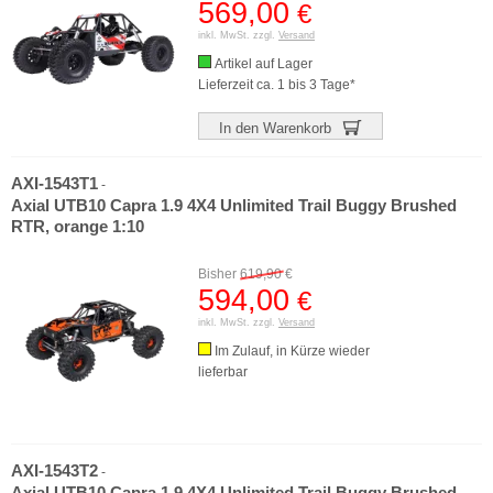
569,00
€
inkl. MwSt. zzgl.
Versand
Artikel auf Lager
Lieferzeit ca. 1 bis 3 Tage*
In den Warenkorb
AXI-1543T1
-
Axial UTB10 Capra 1.9 4X4 Unlimited Trail Buggy Brushed
RTR, orange 1:10
Bisher
619,90
€
594,00
€
inkl. MwSt. zzgl.
Versand
Im Zulauf, in Kürze wieder
lieferbar
AXI-1543T2
-