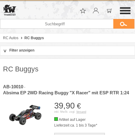
RC Autos
RC Buggys
Filter anzeigen
>
Sortierung
Hersteller
RC Buggys
Preis
AB-10010
-
Absima EP 2WD Racing Buggy "X Racer" mit ESP RTR 1:24
39,90
€
inkl. MwSt. zzgl.
Versand
Artikel auf Lager
Lieferzeit ca. 1 bis 3 Tage*