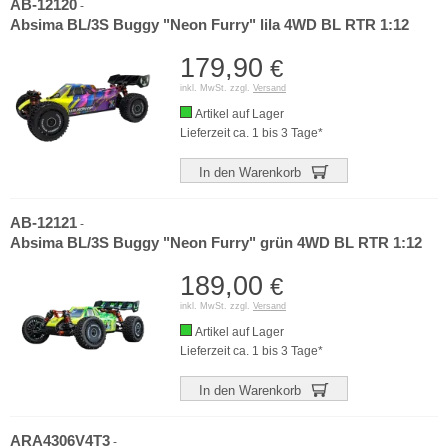
AB-12120
-
Absima BL/3S Buggy "Neon Furry" lila 4WD BL RTR 1:12
179,90
€
inkl. MwSt. zzgl.
Versand
Artikel auf Lager
Lieferzeit ca. 1 bis 3 Tage*
In den Warenkorb
AB-12121
-
Absima BL/3S Buggy "Neon Furry" grün 4WD BL RTR 1:12
189,00
€
inkl. MwSt. zzgl.
Versand
Artikel auf Lager
Lieferzeit ca. 1 bis 3 Tage*
In den Warenkorb
ARA4306V4T3
-