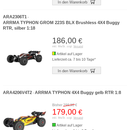
In den Warenkorb
ARA2306T1
-
ARRMA TYPHON GROM 223S BLX Brushless 4X4 Buggy
RTR, silber 1:18
186,00
€
inkl. MwSt. zzgl.
Versand
Artikel auf Lager
Lieferzeit ca. 7 bis 10 Tage*
In den Warenkorb
ARA4206V4T2
ARRMA TYPHON 4X4 Buggy gelb RTR 1:8
-
Bisher
299,90
€
179,00
€
inkl. MwSt. zzgl.
Versand
Artikel auf Lager