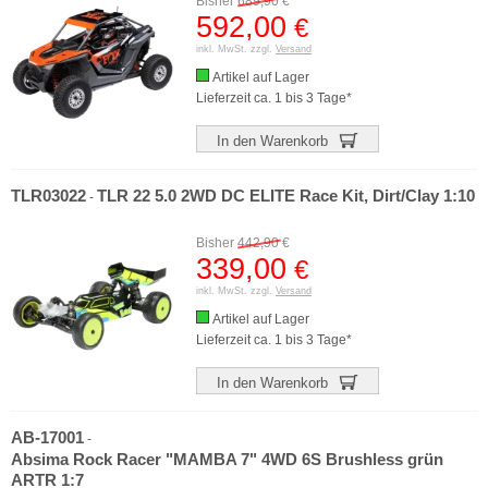
Bisher
689,90
€
592,00
€
inkl. MwSt. zzgl.
Versand
Artikel auf Lager
Lieferzeit ca. 1 bis 3 Tage*
In den Warenkorb
TLR03022
TLR 22 5.0 2WD DC ELITE Race Kit, Dirt/Clay 1:10
-
Bisher
442,90
€
339,00
€
inkl. MwSt. zzgl.
Versand
Artikel auf Lager
Lieferzeit ca. 1 bis 3 Tage*
In den Warenkorb
AB-17001
-
Absima Rock Racer "MAMBA 7" 4WD 6S Brushless grün
ARTR 1:7