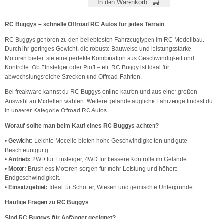
In den Warenkorb
RC Buggys – schnelle Offroad RC Autos für jedes Terrain
RC Buggys gehören zu den beliebtesten Fahrzeugtypen im RC-Modellbau.
Durch ihr geringes Gewicht, die robuste Bauweise und leistungsstarke
Motoren bieten sie eine perfekte Kombination aus Geschwindigkeit und
Kontrolle. Ob Einsteiger oder Profi – ein RC Buggy ist ideal für
abwechslungsreiche Strecken und Offroad-Fahrten.
Bei freakware kannst du RC Buggys online kaufen und aus einer großen
Auswahl an Modellen wählen. Weitere geländetaugliche Fahrzeuge findest du
in unserer Kategorie
Offroad RC Autos
.
Worauf sollte man beim Kauf eines RC Buggys achten?
•
Gewicht:
Leichte Modelle bieten hohe Geschwindigkeiten und gute
Beschleunigung.
•
Antrieb:
2WD für Einsteiger, 4WD für bessere Kontrolle im Gelände.
•
Motor:
Brushless Motoren sorgen für mehr Leistung und höhere
Endgeschwindigkeit.
•
Einsatzgebiet:
Ideal für Schotter, Wiesen und gemischte Untergründe.
Häufige Fragen zu RC Buggys
Sind RC Buggys für Anfänger geeignet?