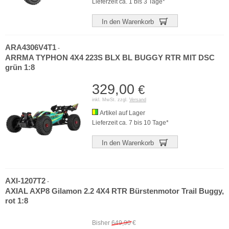
Lieferzeit ca. 1 bis 3 Tage*
In den Warenkorb
ARA4306V4T1
-
ARRMA TYPHON 4X4 223S BLX BL BUGGY RTR MIT DSC
grün 1:8
329,00
€
inkl. MwSt. zzgl.
Versand
Artikel auf Lager
Lieferzeit ca. 7 bis 10 Tage*
In den Warenkorb
AXI-1207T2
-
AXIAL AXP8 Gilamon 2.2 4X4 RTR Bürstenmotor Trail Buggy,
rot 1:8
Bisher
649,90
€