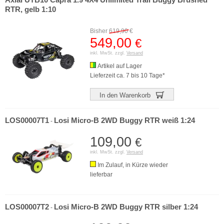
Axial UTB10 Capra 1.9 4X4 Unlimited Trail Buggy Brushed
RTR, gelb 1:10
Bisher
619,90
€
549,00
€
inkl. MwSt. zzgl.
Versand
Artikel auf Lager
Lieferzeit ca. 7 bis 10 Tage*
In den Warenkorb
LOS00007T1
Losi Micro-B 2WD Buggy RTR weiß 1:24
-
109,00
€
inkl. MwSt. zzgl.
Versand
Im Zulauf, in Kürze wieder
lieferbar
LOS00007T2
Losi Micro-B 2WD Buggy RTR silber 1:24
-