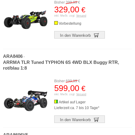
Bisher
399,99
€
329,00
€
inkl. MwSt. zzgl.
Versand
Vorbestellung
In den Warenkorb
ARA8406
-
ARRMA TLR Tuned TYPHON 6S 4WD BLX Buggy RTR,
rot/blau 1:8
Bisher
699,99
€
599,00
€
inkl. MwSt. zzgl.
Versand
Artikel auf Lager
Lieferzeit ca. 7 bis 10 Tage*
In den Warenkorb