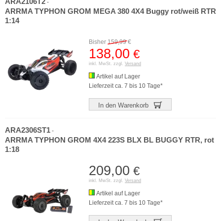
ARA2106T2
-
ARRMA TYPHON GROM MEGA 380 4X4 Buggy rot/weiß RTR
1:14
Bisher
159,99
€
138,00
€
inkl. MwSt. zzgl.
Versand
Artikel auf Lager
Lieferzeit ca. 7 bis 10 Tage*
In den Warenkorb
ARA2306ST1
-
ARRMA TYPHON GROM 4X4 223S BLX BL BUGGY RTR, rot
1:18
209,00
€
inkl. MwSt. zzgl.
Versand
Artikel auf Lager
Lieferzeit ca. 7 bis 10 Tage*