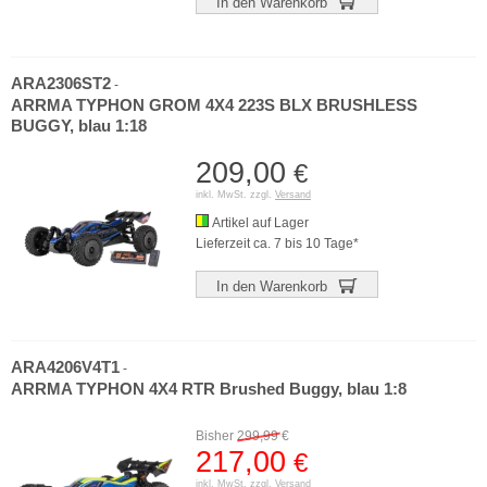
In den Warenkorb
ARA2306ST2
-
ARRMA TYPHON GROM 4X4 223S BLX BRUSHLESS
BUGGY, blau 1:18
209,00
€
inkl. MwSt. zzgl.
Versand
Artikel auf Lager
Lieferzeit ca. 7 bis 10 Tage*
In den Warenkorb
ARA4206V4T1
-
ARRMA TYPHON 4X4 RTR Brushed Buggy, blau 1:8
Bisher
299,99
€
217,00
€
inkl. MwSt. zzgl.
Versand