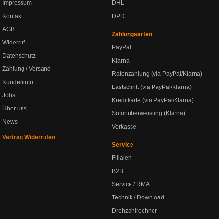
Impressum
DHL
Kontakt
DPD
AGB
Zahlungsarten
Widerruf
PayPal
Datenschutz
Klarna
Zahlung / Versand
Ratenzahlung (via PayPal/Klarna)
Kundeninfo
Lastschrift (via PayPal/Klarna)
Jobs
Kreditkarte (via PayPal/Klarna)
Über uns
Sofortüberweisung (Klarna)
News
Vorkasse
Vertrag Widerrufen
Service
Filialen
B2B
Service / RMA
Technik / Download
Drehzahlrechner