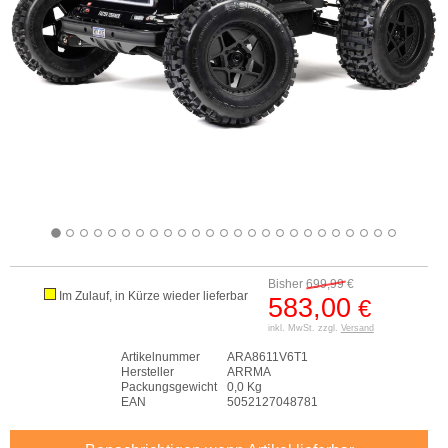
Bisher
699,99
€
Im Zulauf, in Kürze wieder lieferbar
583,00
€
inkl. MwSt. zzgl.
Versand
Artikelnummer
ARA8611V6T1
Hersteller
ARRMA
Packungsgewicht
0,0 Kg
EAN
5052127048781