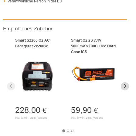
Verantwortliche Person in der EU
Empfohlenes Zubehör
Smart S2200 G2 AC
Smart G2 2S 7.4V
Smar
Ladegerät 2x200W
5000mAh 100C LiPo Hard
5000
Case IC5
Case
228,00
59,90
84
€
€
inkl. MwSt. zzgl.
Versand
inkl. MwSt. zzgl.
Versand
inkl. 