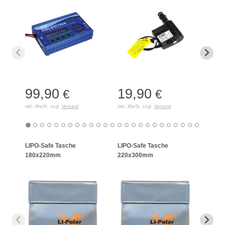
99,90
19,90
15
€
€
inkl. MwSt. zzgl.
Versand
inkl. MwSt. zzgl.
Versand
inkl. 
LIPO-Safe Tasche
LIPO-Safe Tasche
LIPO
180x220mm
220x300mm
125