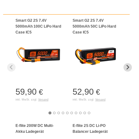
Smart G2 2S 7.4V
Smart G2 2S 7.4V
Smar
5000mAh 100C LiPo Hard
5000mAh 50C LiPo Hard
5000
Case IC5
Case IC5
Case
59,90
52,90
65
€
€
inkl. MwSt. zzgl.
Versand
inkl. MwSt. zzgl.
Versand
inkl. 
E-flite 200W DC Multi-
E-flite 2S DC Li-PO
Schne
Akku Ladegerät
Balancer Ladegerät
LiPo/