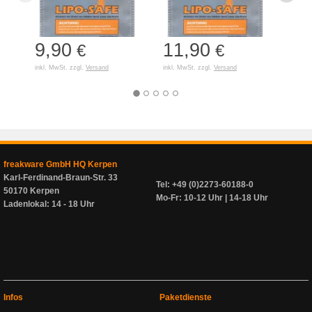
9,90
11,90
7,
€
€
inkl. MwSt. zzgl.
Versand
inkl. MwSt. zzgl.
Versand
inkl. 
freakware GmbH HQ Kerpen
Karl-Ferdinand-Braun-Str. 33
Tel: +49 (0)2273-60188-0
50170 Kerpen
Mo-Fr: 10-12 Uhr | 14-18 Uhr
Ladenlokal: 14 - 18 Uhr
Infos
Paketdienste