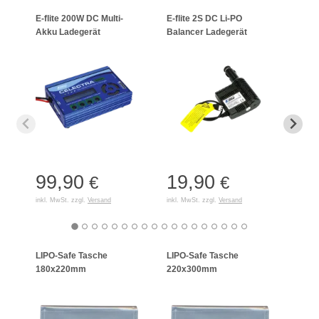
E-flite 200W DC Multi-
E-flite 2S DC Li-PO
Schne
Akku Ladegerät
Balancer Ladegerät
LiPo/
99,90
19,90
15
€
€
inkl. MwSt. zzgl.
Versand
inkl. MwSt. zzgl.
Versand
inkl. 
LIPO-Safe Tasche
LIPO-Safe Tasche
LIPO
180x220mm
220x300mm
125