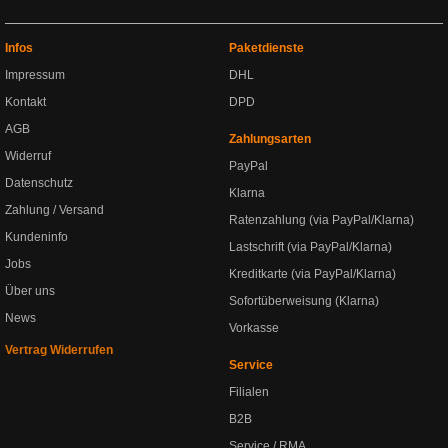
Infos
Paketdienste
Impressum
DHL
Kontakt
DPD
AGB
Zahlungsarten
Widerruf
PayPal
Datenschutz
Klarna
Zahlung / Versand
Ratenzahlung (via PayPal/Klarna)
Kundeninfo
Lastschrift (via PayPal/Klarna)
Jobs
Kreditkarte (via PayPal/Klarna)
Über uns
Sofortüberweisung (Klarna)
News
Vorkasse
Vertrag Widerrufen
Service
Filialen
B2B
Service / RMA