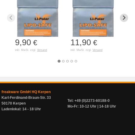
9,90
11,90
7,
€
€
inkl. MwSt. zzgl.
Versand
inkl. MwSt. zzgl.
Versand
inkl. 
freakware GmbH HQ Kerpen
Karl-Ferdinand-Braun-Str. 33
Tel: +49 (0)2273-60188-0
50170 Kerpen
Mo-Fr: 10-12 Uhr | 14-18 Uhr
Ladenlokal: 14 - 18 Uhr