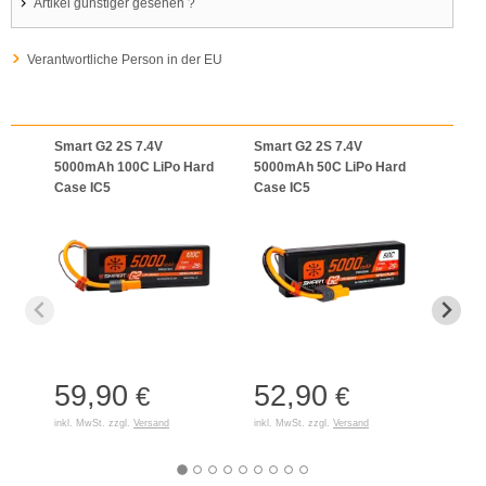
Artikel günstiger gesehen ?
Verantwortliche Person in der EU
Smart G2 2S 7.4V
Smart G2 2S 7.4V
Smar
5000mAh 100C LiPo Hard
5000mAh 50C LiPo Hard
5000
Case IC5
Case IC5
Case
59,90
52,90
88
€
€
inkl. MwSt. zzgl.
Versand
inkl. MwSt. zzgl.
Versand
inkl. 