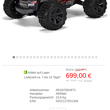
Bisher
849,90
€
Artikel auf Lager
699,00
€
Lieferzeit ca. 7 bis 10 Tage*
inkl. MwSt. zzgl.
Versand
Artikelnummer
ARA8708V6T1
Hersteller
ARRMA
Packungsgewicht
10,9 Kg
EAN
5052127051309