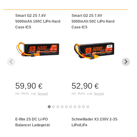
Smart G2 2S 7.4V
Smart G2 2S 7.4V
Smar
5000mAh 100C LiPo Hard
5000mAh 50C LiPo Hard
5000
Case IC5
Case IC5
Case
59,90
52,90
65
€
€
inkl. MwSt. zzgl.
Versand
inkl. MwSt. zzgl.
Versand
inkl. 
E-flite 2S DC Li-PO
Schnelllader X3 230V 2-3S
Celec
Balancer Ladegerät
LiPo/LiFe
Lade