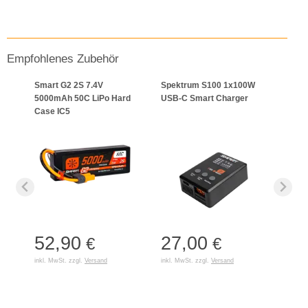
Empfohlenes Zubehör
Smart G2 2S 7.4V
Spektrum S100 1x100W
5000mAh 50C LiPo Hard
USB-C Smart Charger
Case IC5
52,90
27,00
€
€
inkl. MwSt. zzgl.
Versand
inkl. MwSt. zzgl.
Versand