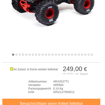
249,00
€
Im Zulauf, in Kürze wieder lieferbar
inkl. MwSt. zzgl.
Versand
Artikelnummer
ARA3537T1
Hersteller
ARRMA
Packungsgewicht
6,14 Kg
EAN
5052127050012
Benachrichtigen wenn Artikel lieferbar