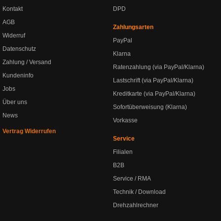
Kontakt
DPD
AGB
Zahlungsarten
Widerruf
PayPal
Datenschutz
Klarna
Zahlung / Versand
Ratenzahlung (via PayPal/Klarna)
Kundeninfo
Lastschrift (via PayPal/Klarna)
Jobs
Kreditkarte (via PayPal/Klarna)
Über uns
Sofortüberweisung (Klarna)
News
Vorkasse
Vertrag Widerrufen
Service
Filialen
B2B
Service / RMA
Technik / Download
Drehzahlrechner