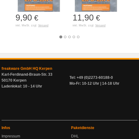
9,90
11,90
7,
€
€
inkl. MwSt. zzgl.
Versand
inkl. MwSt. zzgl.
Versand
inkl. 
freakware GmbH HQ Kerpen
Karl-Ferdinand-Braun-Str. 33
Tel: +49 (0)2273-60188-0
50170 Kerpen
Mo-Fr: 10-12 Uhr | 14-18 Uhr
Ladenlokal: 10 - 14 Uhr
Infos
Paketdienste
Impressum
DHL