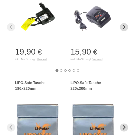
19,90
15,90
35
€
€
inkl. MwSt. zzgl.
Versand
inkl. MwSt. zzgl.
Versand
inkl. 
LIPO-Safe Tasche
LIPO-Safe Tasche
LIPO
180x220mm
220x300mm
125