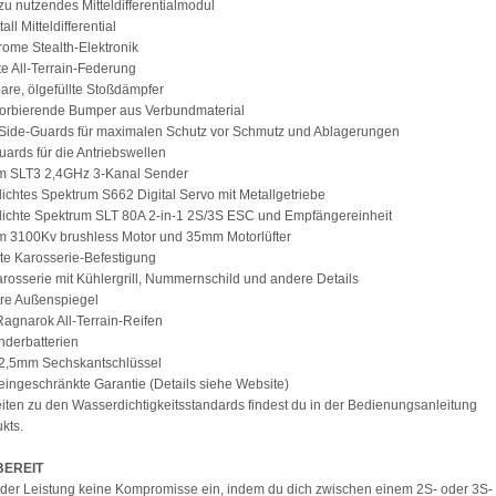
 zu nutzendes Mitteldifferentialmodul
ll Mitteldifferential
ome Stealth-Elektronik
kte All-Terrain-Federung
bare, ölgefüllte Stoßdämpfer
sorbierende Bumper aus Verbundmaterial
 Side-Guards für maximalen Schutz vor Schmutz und Ablagerungen
uards für die Antriebswellen
um SLT3 2,4GHz 3-Kanal Sender
ichtes Spektrum S662 Digital Servo mit Metallgetriebe
dichte Spektrum SLT 80A 2-in-1 2S/3S ESC und Empfängereinheit
m 3100Kv brushless Motor und 35mm Motorlüfter
kte Karosserie-Befestigung
arosserie mit Kühlergrill, Nummernschild und andere Details
are Außenspiegel
Ragnarok All-Terrain-Reifen
nderbatterien
 2,5mm Sechskantschlüssel
 eingeschränkte Garantie (Details siehe Website)
eiten zu den Wasserdichtigkeitsstandards findest du in der Bedienungsanleitung
kts.
BEREIT
der Leistung keine Kompromisse ein, indem du dich zwischen einem 2S- oder 3S-