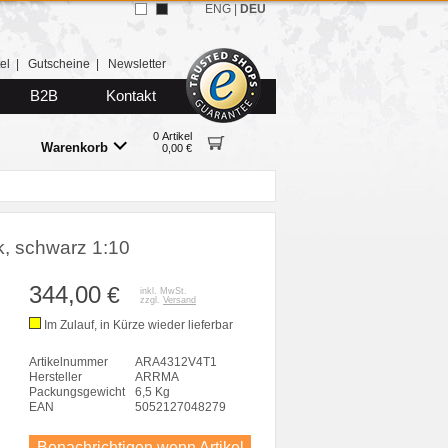
ENG
|
DEU
el
|
Gutscheine
|
Newsletter
B2B
Kontakt
0 Artikel
Warenkorb
0,00 €
 schwarz 1:10
344,00
€
inkl. MwSt.
zzgl.
Versand
Im Zulauf, in Kürze wieder lieferbar
Artikelnummer
ARA4312V4T1
Hersteller
ARRMA
Packungsgewicht
6,5 Kg
EAN
5052127048279
Benachrichtigen wenn Artikel