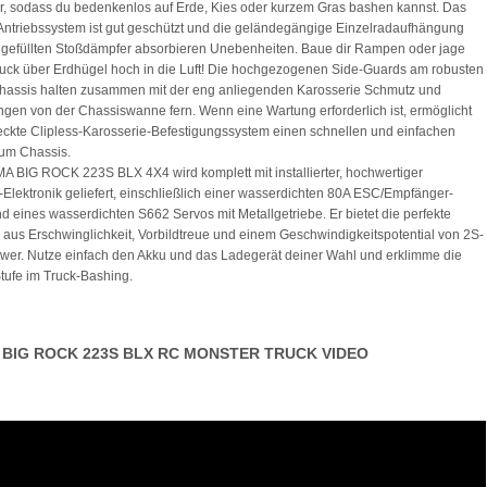
r, sodass du bedenkenlos auf Erde, Kies oder kurzem Gras bashen kannst. Das
ntriebssystem ist gut geschützt und die geländegängige Einzelradaufhängung
lgefüllten Stoßdämpfer absorbieren Unebenheiten. Baue dir Rampen oder jage
uck über Erdhügel hoch in die Luft! Die hochgezogenen Side-Guards am robusten
hassis halten zusammen mit der eng anliegenden Karosserie Schmutz und
gen von der Chassiswanne fern. Wenn eine Wartung erforderlich ist, ermöglicht
eckte Clipless-Karosserie-Befestigungssystem einen schnellen und einfachen
um Chassis.
 BIG ROCK 223S BLX 4X4 wird komplett mit installierter, hochwertiger
Elektronik geliefert, einschließlich einer wasserdichten 80A ESC/Empfänger-
nd eines wasserdichten S662 Servos mit Metallgetriebe. Er bietet die perfekte
aus Erschwinglichkeit, Vorbildtreue und einem Geschwindigkeitspotential von 2S-
wer. Nutze einfach den Akku und das Ladegerät deiner Wahl und erklimme die
tufe im Truck-Bashing.
BIG ROCK 223S BLX RC MONSTER TRUCK VIDEO