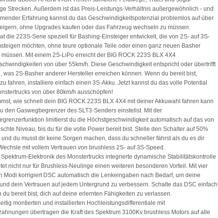
e Strecken. Außerdem ist das Preis-Leistungs-Verhältnis außergewöhnlich - und
mender Erfahrung kannst du das Geschwindigkeitspotenzial problemlos auf über
teigern, ohne Upgrades kaufen oder das Fahrzeug wechseln zu müssen.
 die 223S-Serie speziell für Bashing-Einsteiger entwickelt, die von 2S- auf 3S-
teigen möchten, ohne teure optionale Teile oder einen ganz neuen Basher
u müssen. Mit einem 2S-LiPo erreicht der BIG ROCK 223S BLX 4X4
chwindigkeiten von über 55km/h. Diese Geschwindigkeit entspricht oder übertrifft
, was 2S-Basher anderer Hersteller erreichen können. Wenn du bereit bist,
zu fahren, installiere einfach einen 3S-Akku. Jetzt kannst du das volle Potential
nstertrucks von über 80km/h ausschöpfen!
mst, wie schnell dein BIG ROCK 223S BLX 4X4 mit deiner Akkuwahl fahren kann
u den Gaswegbegrenzer des SLT3-Senders einstellst. Mit der
renzerfunktion limitierst du die Höchstgeschwindigkeit automatisch auf das von
schte Niveau, bis du für die volle Power bereit bist. Stelle den Schalter auf 50%
und du musst dir keine Sorgen machen, dass du schneller fährst als du es dir
 Wechsle mit vollem Vertrauen von brushless 2S- auf 3S-Speed.
e Spektrum-Elektronik des Monstertrucks integrierte dynamische Stabilitätskontrolle
tet nicht nur für Brushless-Neulinge einen weiteren besonderen Vorteil. Mit vier
 Modi korrigiert DSC automatisch die Lenkeingaben nach Bedarf, um deine
 und dein Vertrauen auf jedem Untergrund zu verbessern. Schalte das DSC einfach
 du bereit bist, dich auf deine erlernten Fähigkeiten zu verlassen.
itig montierten und installierten Hochleistungsdifferentiale mit
zahnungen übertragen die Kraft des Spektrum 3100Kv brushless Motors auf alle