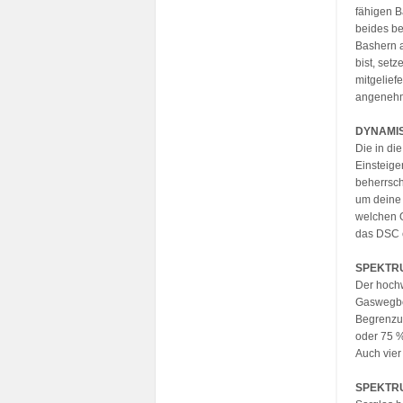
fähigen B
beides be
Bashern a
bist, set
mitgelief
angenehme
DYNAMIS
Die in di
Einsteige
beherrsch
um deine 
welchen O
das DSC e
SPEKTRU
Der hochw
Gaswegbeg
Begrenzun
oder 75 %
Auch vier
SPEKTR