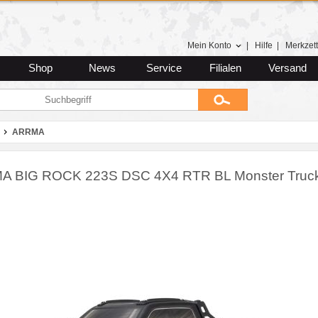
Mein Konto
|
Hilfe
|
Merkzett
Shop
News
Service
Filialen
Versand
ARRMA
 BIG ROCK 223S DSC 4X4 RTR BL Monster Truck,