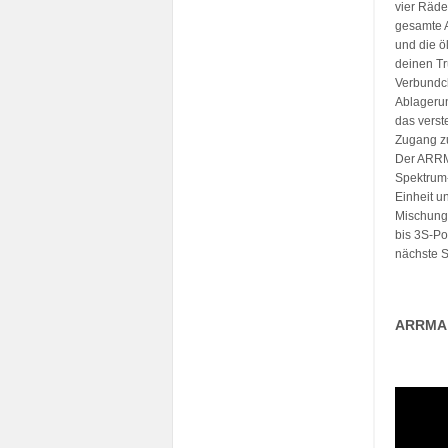
vier Räde
gesamte A
und die ö
deinen Tr
Verbundc
Ablagerun
das verst
Zugang z
Der ARRMA
Spektrum-
Einheit u
Mischung 
bis 3S-Po
nächste S
ARRMA 