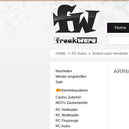
Zum Hauptmenue
Zum Seiteninhalt
Zum Warenkob
Home
HOME
RC Autos
Sortiert nach Hersteller
ARRMA
Neuheiten
Wieder eingetroffen
Sale
Klemmbausteine
Casino-Zubehör
MOYU Zauberwürfel
RC Helikopter
RC Multikopter
RC Flugzeuge
RC Autos