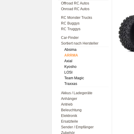
Offroad RC Autos
Onroad RC Autos
RC Monster Trucks
RC Buggys
RC Truggys
Car-Finder
Sortiert nach Hersteller
Absima
ARRMA
Axial
Kyosho
LOSI
Team Magic
Traxxas
Akkus / Ladegeräte
Anhänger
Antrieb
Beleuchtung
Elektronik
Ersatzteile
Sender / Empfänger
Zubehör