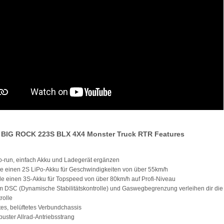
BIG ROCK 223S BLX 4X4 Monster Truck RTR Features
o-run, einfach Akku und Ladegerät ergänzen
iere einen 2S LiPo-Akku für Geschwindigkeiten von über 55km/h
e einen 3S-Akku für Topspeed von über 80km/h auf Profi-Niveau
m DSC (Dynamische Stabilitätskontrolle) und Gaswegbegrenzung verleihen dir die
rolle
ktes, belüftetes Verbundchassis
buster Allrad-Antriebsstrang