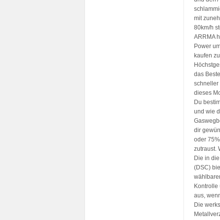
schlammig
mit zuneh
80km/h s
ARRMA hat
Power ums
kaufen z
Höchstges
das Beste
schneller 
dieses Mo
Du bestim
und wie d
Gaswegbeg
dir gewün
oder 75% 
zutraust.
Die in di
(DSC) bie
wählbaren
Kontrolle
aus, wenn
Die werkse
Metallver