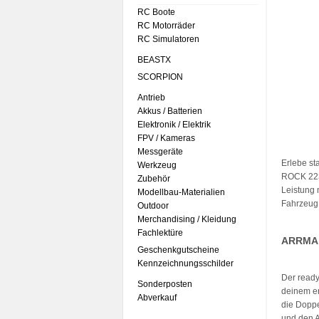
RC Boote
RC Motorräder
RC Simulatoren
BEASTX
SCORPION
Antrieb
Akkus / Batterien
Elektronik / Elektrik
FPV / Kameras
Messgeräte
Erlebe s
Werkzeug
ROCK 223S
Zubehör
Leistung 
Modellbau-Materialien
Fahrzeug
Outdoor
Merchandising / Kleidung
Fachlektüre
ARRMA 
Geschenkgutscheine
Kennzeichnungsschilder
Der ready
Sonderposten
deinem er
Abverkauf
die Doppe
und den 