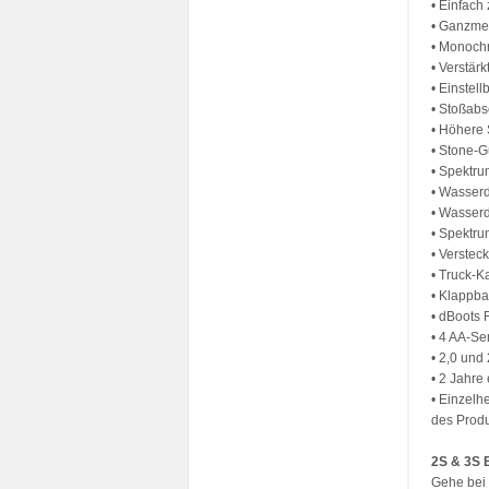
• Einfach
• Ganzmeta
• Monochr
• Verstär
• Einstell
• Stoßab
• Höhere
• Stone-G
• Spektr
• Wasserd
• Wasser
• Spektru
• Verstec
• Truck-K
• Klappb
• dBoots 
• 4 AA-Se
• 2,0 und
• 2 Jahre
• Einzelh
des Produ
2S & 3S 
Gehe bei 