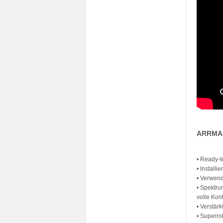
ARRMA 
• Ready-t
• Install
• Verwend
• Spektru
volle Kont
• Verstär
• Superro