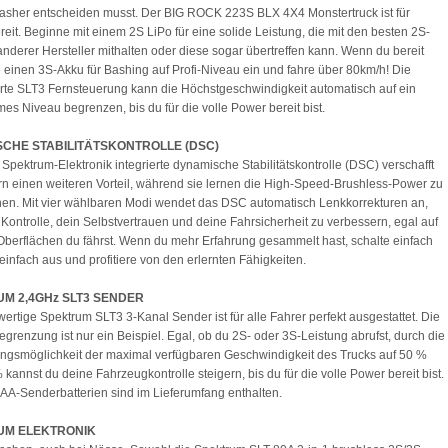
asher entscheiden musst. Der BIG ROCK 223S BLX 4X4 Monstertruck ist für
reit. Beginne mit einem 2S LiPo für eine solide Leistung, die mit den besten 2S-
nderer Hersteller mithalten oder diese sogar übertreffen kann. Wenn du bereit
ze einen 3S-Akku für Bashing auf Profi-Niveau ein und fahre über 80km/h! Die
erte SLT3 Fernsteuerung kann die Höchstgeschwindigkeit automatisch auf ein
s Niveau begrenzen, bis du für die volle Power bereit bist.
CHE STABILITÄTSKONTROLLE (DSC)
e Spektrum-Elektronik integrierte dynamische Stabilitätskontrolle (DSC) verschafft
rn einen weiteren Vorteil, während sie lernen die High-Speed-Brushless-Power zu
en. Mit vier wählbaren Modi wendet das DSC automatisch Lenkkorrekturen an,
Kontrolle, dein Selbstvertrauen und deine Fahrsicherheit zu verbessern, egal auf
berflächen du fährst. Wenn du mehr Erfahrung gesammelt hast, schalte einfach
infach aus und profitiere von den erlernten Fähigkeiten.
M 2,4GHz SLT3 SENDER
ertige Spektrum SLT3 3-Kanal Sender ist für alle Fahrer perfekt ausgestattet. Die
renzung ist nur ein Beispiel. Egal, ob du 2S- oder 3S-Leistung abrufst, durch die
gsmöglichkeit der maximal verfügbaren Geschwindigkeit des Trucks auf 50 %
 kannst du deine Fahrzeugkontrolle steigern, bis du für die volle Power bereit bist.
 AA-Senderbatterien sind im Lieferumfang enthalten.
UM ELEKTRONIK