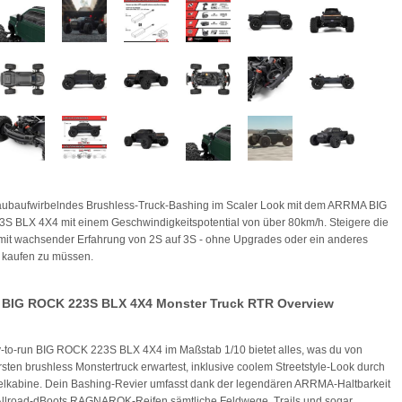
taubaufwirbelndes Brushless-Truck-Bashing im Scaler Look mit dem ARRMA BIG
 BLX 4X4 mit einem Geschwindigkeitspotential von über 80km/h. Steigere die
mit wachsender Erfahrung von 2S auf 3S - ohne Upgrades oder ein anderes
 kaufen zu müssen.
BIG ROCK 223S BLX 4X4 Monster Truck RTR Overview
-to-run BIG ROCK 223S BLX 4X4 im Maßstab 1/10 bietet alles, was du von
sten brushless Monstertruck erwartest, inklusive coolem Streetstyle-Look durch
lkabine. Dein Bashing-Revier umfasst dank der legendären ARRMA-Haltbarkeit
Allroad-dBoots RAGNAROK-Reifen sämtliche Feldwege, Trails und sogar