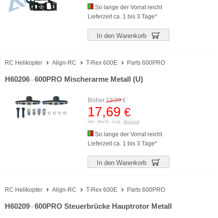
So lange der Vorrat reicht
Lieferzeit ca. 1 bis 3 Tage*
In den Warenkorb
RC Helikopter
Align-RC
T-Rex 600E
Parts 600PRO
H60206
600PRO Mischerarme Metall (U)
-
Bisher
19,99
€
17,69
€
inkl. MwSt. zzgl.
Versand
So lange der Vorrat reicht
Lieferzeit ca. 1 bis 3 Tage*
In den Warenkorb
RC Helikopter
Align-RC
T-Rex 600E
Parts 600PRO
H60209
600PRO Steuerbrücke Hauptrotor Metall
-