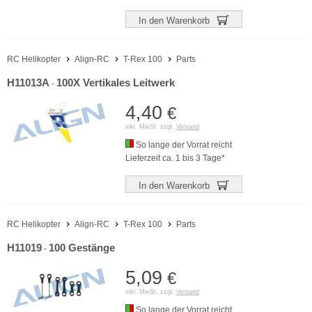
In den Warenkorb
RC Helikopter
Align-RC
T-Rex 100
Parts
H11013A
100X Vertikales Leitwerk
-
4,40
€
inkl. MwSt. zzgl.
Versand
So lange der Vorrat reicht
Lieferzeit ca. 1 bis 3 Tage*
In den Warenkorb
RC Helikopter
Align-RC
T-Rex 100
Parts
H11019
100 Gestänge
-
5,09
€
inkl. MwSt. zzgl.
Versand
So lange der Vorrat reicht