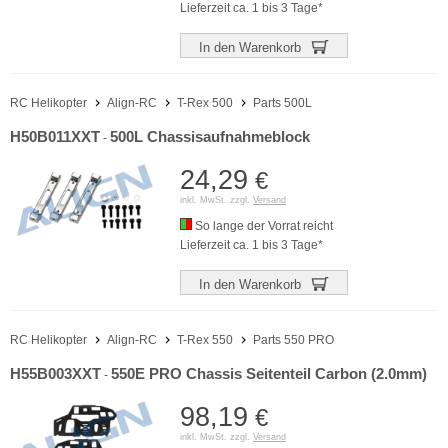
Lieferzeit ca. 1 bis 3 Tage*
In den Warenkorb
RC Helikopter
Align-RC
T-Rex 500
Parts 500L
H50B011XXT
500L Chassisaufnahmeblock
-
24,29
€
inkl. MwSt. zzgl.
Versand
So lange der Vorrat reicht
Lieferzeit ca. 1 bis 3 Tage*
In den Warenkorb
RC Helikopter
Align-RC
T-Rex 550
Parts 550 PRO
H55B003XXT
550E PRO Chassis Seitenteil Carbon (2.0mm)
-
98,19
€
inkl. MwSt. zzgl.
Versand