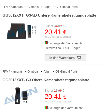
FPV / Kameras
Gimbals
Align
G3 Gimbal Parts
GG3012XXT
G3-5D Untere Kamerabefestigungsplatte
-
Bisher
31,99
€
20,41
€
inkl. MwSt. zzgl.
Versand
So lange der Vorrat reicht
Lieferzeit ca. 1 bis 3 Tage*
In den Warenkorb
FPV / Kameras
Gimbals
Align
G3 Gimbal Parts
GG3013XXT
G3 Obere Kamerabefestigungsplatte
-
Bisher
21,99
€
20,41
€
inkl. MwSt. zzgl.
Versand
So lange der Vorrat reicht