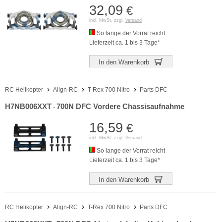
32,09
€
inkl. MwSt. zzgl.
Versand
So lange der Vorrat reicht
Lieferzeit ca. 1 bis 3 Tage*
In den Warenkorb
RC Helikopter
Align-RC
T-Rex 700 Nitro
Parts DFC
H7NB006XXT
700N DFC Vordere Chassisaufnahme
-
16,59
€
inkl. MwSt. zzgl.
Versand
So lange der Vorrat reicht
Lieferzeit ca. 1 bis 3 Tage*
In den Warenkorb
RC Helikopter
Align-RC
T-Rex 700 Nitro
Parts DFC