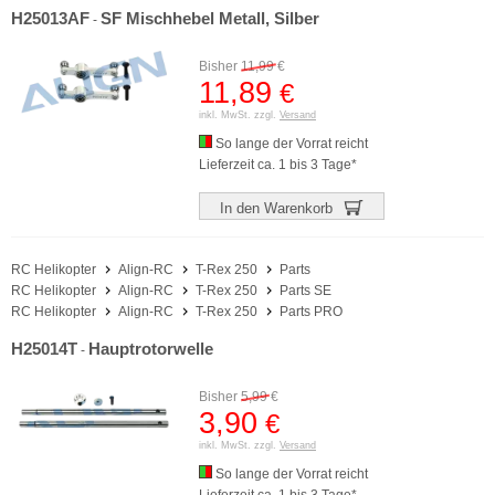
H25013AF
SF Mischhebel Metall, Silber
-
Bisher
11,99
€
11,89
€
inkl. MwSt. zzgl.
Versand
So lange der Vorrat reicht
Lieferzeit ca. 1 bis 3 Tage*
In den Warenkorb
RC Helikopter
Align-RC
T-Rex 250
Parts
RC Helikopter
Align-RC
T-Rex 250
Parts SE
RC Helikopter
Align-RC
T-Rex 250
Parts PRO
H25014T
Hauptrotorwelle
-
Bisher
5,99
€
3,90
€
inkl. MwSt. zzgl.
Versand
So lange der Vorrat reicht