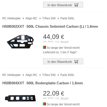
In den Warenkorb
RC Helikopter
Align-RC
T-Rex 500
Parts 500L
H50B002XXT
500L Chassis Seitenteil Carbon (L) / 1.6mm
-
44,09
€
inkl. MwSt. zzgl.
Versand
So lange der Vorrat reicht
Lieferzeit ca. 1 bis 3 Tage*
In den Warenkorb
RC Helikopter
Align-RC
T-Rex 500
Parts 500L
H50B004XXT
500L Bodenplatte Carbon / 1.6mm
-
22,09
€
inkl. MwSt. zzgl.
Versand
So lange der Vorrat reicht