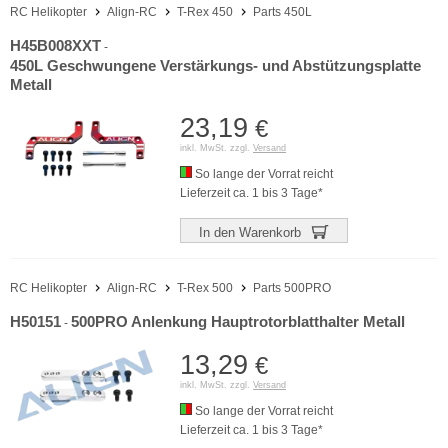
RC Helikopter
Align-RC
T-Rex 450
Parts 450L
H45B008XXT
-
450L Geschwungene Verstärkungs- und Abstützungsplatte
Metall
23,19
€
inkl. MwSt. zzgl.
Versand
So lange der Vorrat reicht
Lieferzeit ca. 1 bis 3 Tage*
In den Warenkorb
RC Helikopter
Align-RC
T-Rex 500
Parts 500PRO
H50151
500PRO Anlenkung Hauptrotorblatthalter Metall
-
13,29
€
inkl. MwSt. zzgl.
Versand
So lange der Vorrat reicht
Lieferzeit ca. 1 bis 3 Tage*