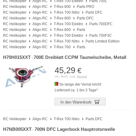
RC Helikopter
Align-RC
T-Rex 700 Elektro
Parts 700L
RC Helikopter
Align-RC
T-Rex 800
Parts PRO
RC Helikopter
Align-RC
T-Rex 700 Nitro
Parts DFC
RC Helikopter
Align-RC
T-Rex 800
Parts DFC
RC Helikopter
Align-RC
T-Rex 700 Elektro
Parts 700DFC
RC Helikopter
Align-RC
T-Rex 800
Parts
RC Helikopter
Align-RC
T-Rex 700 Elektro
Parts 700F3C
RC Helikopter
Align-RC
T-Rex 700 Nitro
Parts Limited Edition
RC Helikopter
Align-RC
T-Rex 760
Parts
H70H015XXT
700E Dreiblatt CCPM Taumelscheibe, Metall
-
45,29
€
inkl. MwSt. zzgl.
Versand
So lange der Vorrat reicht
Lieferzeit ca. 1 bis 3 Tage*
In den Warenkorb
RC Helikopter
Align-RC
T-Rex 700 Nitro
Parts DFC
H7NB005XXT
700N DFC Lagerbock Hauptrotorwelle
-