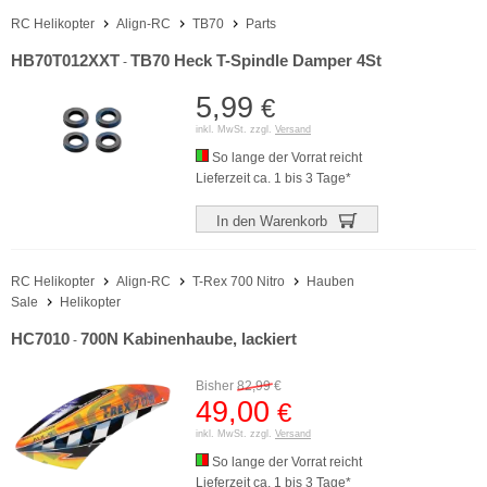
RC Helikopter
Align-RC
TB70
Parts
HB70T012XXT
TB70 Heck T-Spindle Damper 4St
-
5,99
€
inkl. MwSt. zzgl.
Versand
So lange der Vorrat reicht
Lieferzeit ca. 1 bis 3 Tage*
In den Warenkorb
RC Helikopter
Align-RC
T-Rex 700 Nitro
Hauben
Sale
Helikopter
HC7010
700N Kabinenhaube, lackiert
-
Bisher
82,99
€
49,00
€
inkl. MwSt. zzgl.
Versand
So lange der Vorrat reicht
Lieferzeit ca. 1 bis 3 Tage*