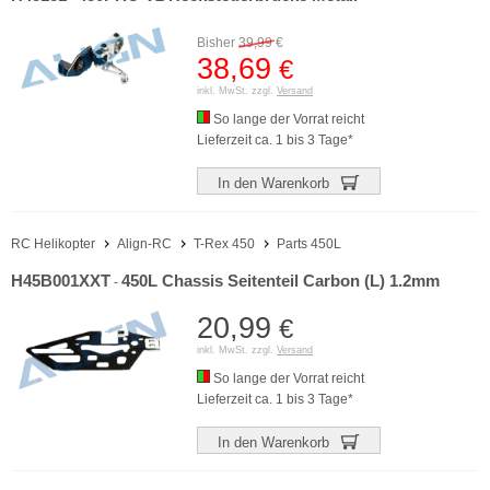
Bisher
39,99
€
38,69
€
inkl. MwSt. zzgl.
Versand
So lange der Vorrat reicht
Lieferzeit ca. 1 bis 3 Tage*
In den Warenkorb
RC Helikopter
Align-RC
T-Rex 450
Parts 450L
H45B001XXT
450L Chassis Seitenteil Carbon (L) 1.2mm
-
20,99
€
inkl. MwSt. zzgl.
Versand
So lange der Vorrat reicht
Lieferzeit ca. 1 bis 3 Tage*
In den Warenkorb