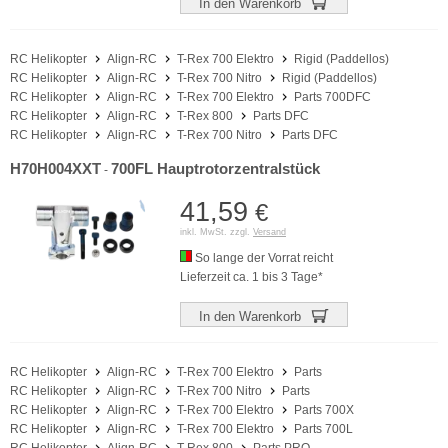
In den Warenkorb
RC Helikopter
Align-RC
T-Rex 700 Elektro
Rigid (Paddellos)
RC Helikopter
Align-RC
T-Rex 700 Nitro
Rigid (Paddellos)
RC Helikopter
Align-RC
T-Rex 700 Elektro
Parts 700DFC
RC Helikopter
Align-RC
T-Rex 800
Parts DFC
RC Helikopter
Align-RC
T-Rex 700 Nitro
Parts DFC
H70H004XXT
700FL Hauptrotorzentralstück
-
41,59
€
inkl. MwSt. zzgl.
Versand
So lange der Vorrat reicht
Lieferzeit ca. 1 bis 3 Tage*
In den Warenkorb
RC Helikopter
Align-RC
T-Rex 700 Elektro
Parts
RC Helikopter
Align-RC
T-Rex 700 Nitro
Parts
RC Helikopter
Align-RC
T-Rex 700 Elektro
Parts 700X
RC Helikopter
Align-RC
T-Rex 700 Elektro
Parts 700L