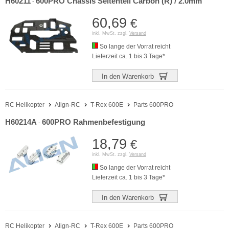
H60211
600PRO Chassis Seitenteil Carbon (R) / 2.0mm
-
60,69
€
inkl. MwSt. zzgl.
Versand
So lange der Vorrat reicht
Lieferzeit ca. 1 bis 3 Tage*
In den Warenkorb
RC Helikopter
Align-RC
T-Rex 600E
Parts 600PRO
H60214A
600PRO Rahmenbefestigung
-
18,79
€
inkl. MwSt. zzgl.
Versand
So lange der Vorrat reicht
Lieferzeit ca. 1 bis 3 Tage*
In den Warenkorb
RC Helikopter
Align-RC
T-Rex 600E
Parts 600PRO