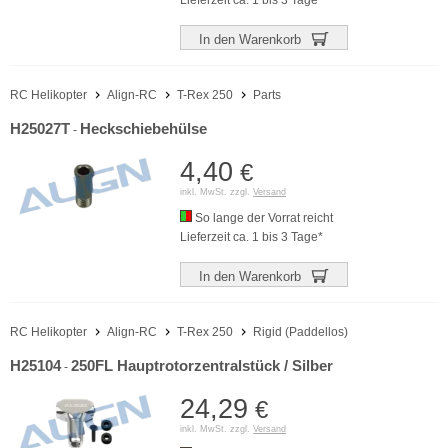
Lieferzeit ca. 1 bis 3 Tage*
In den Warenkorb
RC Helikopter
Align-RC
T-Rex 250
Parts
H25027T
Heckschiebehülse
-
4,40
€
inkl. MwSt. zzgl.
Versand
So lange der Vorrat reicht
Lieferzeit ca. 1 bis 3 Tage*
In den Warenkorb
RC Helikopter
Align-RC
T-Rex 250
Rigid (Paddellos)
H25104
250FL Hauptrotorzentralstück / Silber
-
24,29
€
inkl. MwSt. zzgl.
Versand