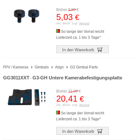
Bisher
9,90
€
5,03
€
inkl. MwSt. zzgl.
Versand
So lange der Vorrat reicht
Lieferzeit ca. 1 bis 3 Tage*
In den Warenkorb
FPV / Kameras
Gimbals
Align
G3 Gimbal Parts
GG3011XXT
G3-GH Untere Kamerabefestigungsplatte
-
Bisher
31,99
€
20,41
€
inkl. MwSt. zzgl.
Versand
So lange der Vorrat reicht
Lieferzeit ca. 1 bis 3 Tage*
In den Warenkorb