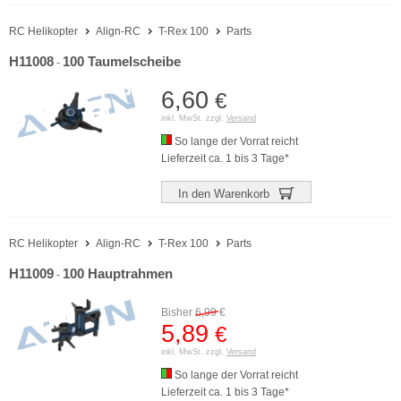
RC Helikopter
Align-RC
T-Rex 100
Parts
H11008
100 Taumelscheibe
-
6,60
€
inkl. MwSt. zzgl.
Versand
So lange der Vorrat reicht
Lieferzeit ca. 1 bis 3 Tage*
In den Warenkorb
RC Helikopter
Align-RC
T-Rex 100
Parts
H11009
100 Hauptrahmen
-
Bisher
6,99
€
5,89
€
inkl. MwSt. zzgl.
Versand
So lange der Vorrat reicht
Lieferzeit ca. 1 bis 3 Tage*