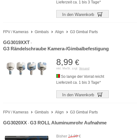
Lieferzeit ca. 1 bis 3 Tage*
In den Warenkorb
FPV / Kameras
Gimbals
Align
G3 Gimbal Parts
GG3019XXT
-
G3 Rändelschraube Kamera-/Gimbalbefestigung
8,99
€
inkl. MwSt. zzgl.
Versand
So lange der Vorrat reicht
Lieferzeit ca. 1 bis 3 Tage*
In den Warenkorb
FPV / Kameras
Gimbals
Align
G3 Gimbal Parts
GG3020XX
G3 ROLL Aluminumrohr Aufnahme
-
Bisher
24,99
€