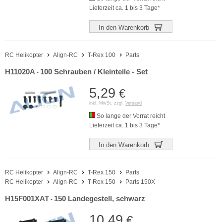
Lieferzeit ca. 1 bis 3 Tage*
In den Warenkorb
RC Helikopter
Align-RC
T-Rex 100
Parts
H11020A
100 Schrauben / Kleinteile - Set
-
5,29
€
inkl. MwSt. zzgl.
Versand
So lange der Vorrat reicht
Lieferzeit ca. 1 bis 3 Tage*
In den Warenkorb
RC Helikopter
Align-RC
T-Rex 150
Parts
RC Helikopter
Align-RC
T-Rex 150
Parts 150X
H15F001XAT
150 Landegestell, schwarz
-
10,49
€