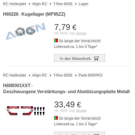
RC Helikopter
Align-RC
T-Rex 600E
Lager
H60226
Kugellager (MF95ZZ)
-
7,79
€
inkl. MwSt. zzgl.
Versand
So lange der Vorrat reicht
Lieferzeit ca. 1 bis 3 Tage*
In den Warenkorb
RC Helikopter
Align-RC
T-Rex 600E
Parts 600PRO
H60B001XXT
-
Geschwungene Verstärkungs- und Abstützungsplatte Metall
33,49
€
inkl. MwSt. zzgl.
Versand
So lange der Vorrat reicht
Lieferzeit ca. 1 bis 3 Tage*