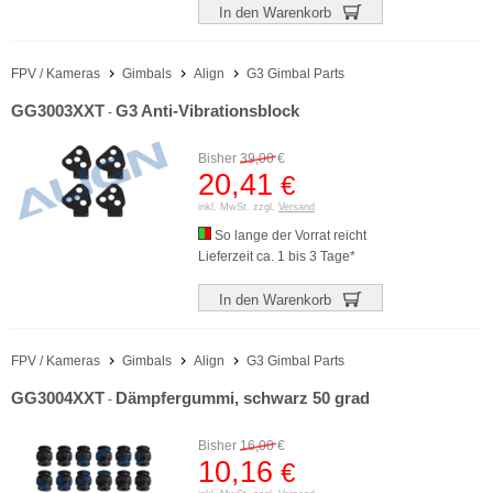
In den Warenkorb
FPV / Kameras
Gimbals
Align
G3 Gimbal Parts
GG3003XXT
G3 Anti-Vibrationsblock
-
Bisher
39,00
€
20,41
€
inkl. MwSt. zzgl.
Versand
So lange der Vorrat reicht
Lieferzeit ca. 1 bis 3 Tage*
In den Warenkorb
FPV / Kameras
Gimbals
Align
G3 Gimbal Parts
GG3004XXT
Dämpfergummi, schwarz 50 grad
-
Bisher
16,00
€
10,16
€