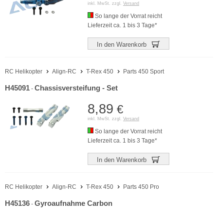
inkl. MwSt. zzgl.
Versand
So lange der Vorrat reicht
Lieferzeit ca. 1 bis 3 Tage*
In den Warenkorb
RC Helikopter
Align-RC
T-Rex 450
Parts 450 Sport
H45091
Chassisversteifung - Set
-
8,89
€
inkl. MwSt. zzgl.
Versand
So lange der Vorrat reicht
Lieferzeit ca. 1 bis 3 Tage*
In den Warenkorb
RC Helikopter
Align-RC
T-Rex 450
Parts 450 Pro
H45136
Gyroaufnahme Carbon
-