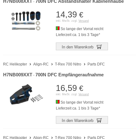
H7NB008XXT
700N DFC Abstandshalter Kabinenhaube
-
14,39
€
inkl. MwSt. zzgl.
Versand
So lange der Vorrat reicht
Lieferzeit ca. 1 bis 3 Tage*
In den Warenkorb
RC Helikopter
Align-RC
T-Rex 700 Nitro
Parts DFC
H7NB009XXT
700N DFC Empfängeraufnahme
-
16,59
€
inkl. MwSt. zzgl.
Versand
So lange der Vorrat reicht
Lieferzeit ca. 1 bis 3 Tage*
In den Warenkorb
RC Helikopter
Align-RC
T-Rex 700 Nitro
Parts DFC