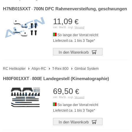
H7NB015XXT
700N DFC Rahmenversteifung, geschwungen
-
11,09
€
inkl. MwSt. zzgl.
Versand
So lange der Vorrat reicht
Lieferzeit ca. 1 bis 3 Tage*
In den Warenkorb
RC Helikopter
Align-RC
T-Rex 800
Gimbal System
H80F001XXT
800E Landegestell (Kinematographie)
-
69,50
€
inkl. MwSt. zzgl.
Versand
So lange der Vorrat reicht
Lieferzeit ca. 1 bis 3 Tage*
In den Warenkorb