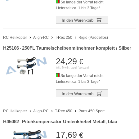
So lange der Vorrat reicht
Lieferzeit ca. 1 bis 3 Tage*
In den Warenkorb
RC Helikopter
Align-RC
T-Rex 250
Rigid (Paddellos)
H25106
250FL Taumelscheibenmitnehmer komplett / Silber
-
24,29
€
inkl. MwSt. zzgl.
Versand
So lange der Vorrat reicht
Lieferzeit ca. 1 bis 3 Tage*
In den Warenkorb
RC Helikopter
Align-RC
T-Rex 450
Parts 450 Sport
H45082
Pitchkompensator Umlenkhebel Metall, blau
-
17,69
€