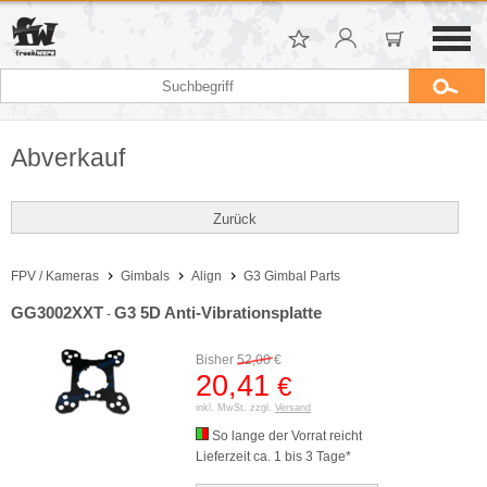
Abverkauf
Zurück
FPV / Kameras
Gimbals
Align
G3 Gimbal Parts
GG3002XXT
G3 5D Anti-Vibrationsplatte
-
Bisher
52,00
€
20,41
€
inkl. MwSt. zzgl.
Versand
So lange der Vorrat reicht
Lieferzeit ca. 1 bis 3 Tage*