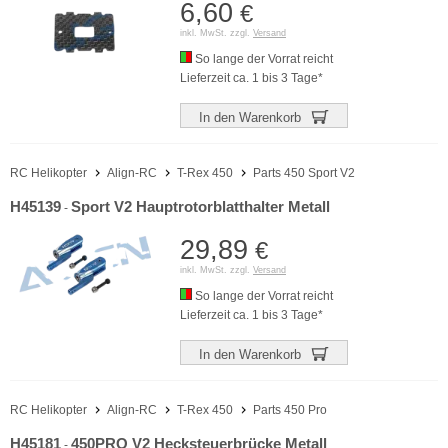
6,60
€
inkl. MwSt. zzgl.
Versand
So lange der Vorrat reicht
Lieferzeit ca. 1 bis 3 Tage*
In den Warenkorb
RC Helikopter
Align-RC
T-Rex 450
Parts 450 Sport V2
H45139
Sport V2 Hauptrotorblatthalter Metall
-
29,89
€
inkl. MwSt. zzgl.
Versand
So lange der Vorrat reicht
Lieferzeit ca. 1 bis 3 Tage*
In den Warenkorb
RC Helikopter
Align-RC
T-Rex 450
Parts 450 Pro
H45181
450PRO V2 Hecksteuerbrücke Metall
-