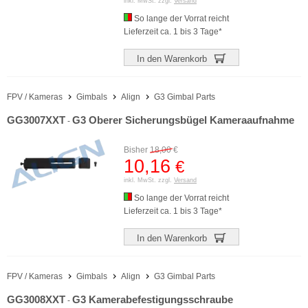
inkl. MwSt. zzgl.
Versand
So lange der Vorrat reicht
Lieferzeit ca. 1 bis 3 Tage*
In den Warenkorb
FPV / Kameras
Gimbals
Align
G3 Gimbal Parts
GG3007XXT
G3 Oberer Sicherungsbügel Kameraaufnahme
-
Bisher
18,00
€
10,16
€
inkl. MwSt. zzgl.
Versand
So lange der Vorrat reicht
Lieferzeit ca. 1 bis 3 Tage*
In den Warenkorb
FPV / Kameras
Gimbals
Align
G3 Gimbal Parts
GG3008XXT
G3 Kamerabefestigungsschraube
-