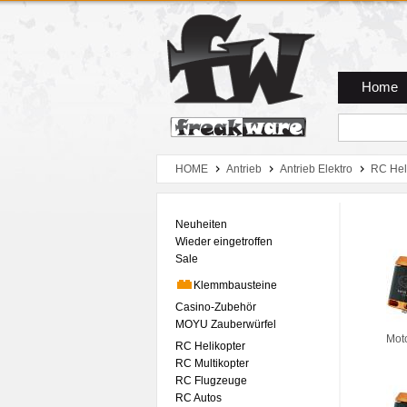
Zum Hauptmenue
Zum Seiteninhalt
Zum Warenkob
Home
HOME
Antrieb
Antrieb Elektro
RC Hel
Neuheiten
Wieder eingetroffen
Sale
Klemmbausteine
Casino-Zubehör
MOYU Zauberwürfel
Mot
RC Helikopter
RC Multikopter
RC Flugzeuge
RC Autos