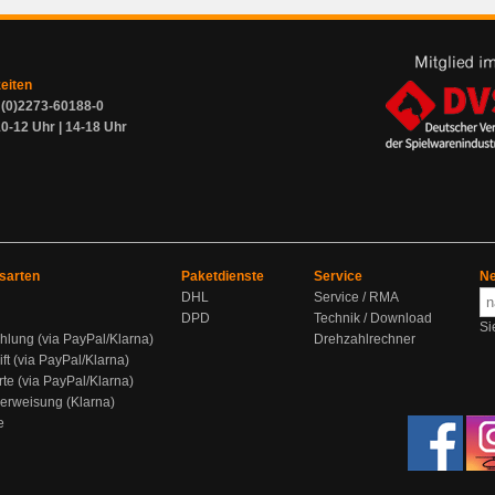
zeiten
9 (0)2273-60188-0
0-12 Uhr | 14-18 Uhr
sarten
Paketdienste
Service
Ne
DHL
Service / RMA
DPD
Technik / Download
Si
hlung (via PayPal/Klarna)
Drehzahlrechner
ift (via PayPal/Klarna)
rte (via PayPal/Klarna)
berweisung (Klarna)
e