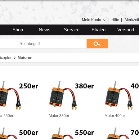
Mein Konto
|
Hilfe
|
Merkzett
Shop
News
Service
Filialen
Versand
icopter
Motoren
or 250er
Motor 380er
Motor 400er