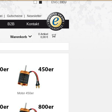
ENG
|
DEU
el
|
Gutscheine
|
Newsletter
B2B
Kontakt
0 Artikel
Warenkorb
0,00 €
Motor 450er