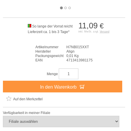
11,09
€
So lange der Vorrat reicht
Lieferzeit ca. 1 bis 3 Tage*
inkl. MwSt. zzgl.
Versand
Artikelnummer
H7NB015XXT
Hersteller
Align
Packungsgewicht
0,01 Kg
EAN
4713413981175
Menge
In den Warenkorb
Auf den Merkzettel
Verfügbarkeit in meiner Filiale