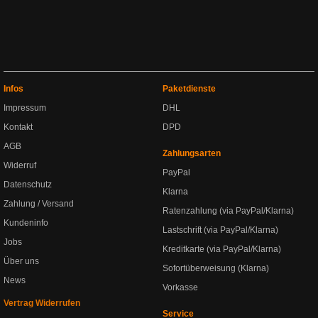
Infos
Paketdienste
Impressum
DHL
Kontakt
DPD
AGB
Zahlungsarten
Widerruf
PayPal
Datenschutz
Klarna
Zahlung / Versand
Ratenzahlung (via PayPal/Klarna)
Kundeninfo
Lastschrift (via PayPal/Klarna)
Jobs
Kreditkarte (via PayPal/Klarna)
Über uns
Sofortüberweisung (Klarna)
News
Vorkasse
Vertrag Widerrufen
Service