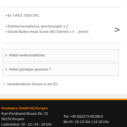
• für T-REX 700N DFC
>
• Rahmenverstärkung, geschwungen x 2
• Socket Button Head Screw (M2.5x6mm) x 4 ... [mehr]
Artikel weiterempfehlen
Artikel günstiger gesehen ?
Verantwortliche Person in der EU
freakware GmbH HQ Kerpen
Karl-Ferdinand-Braun-Str. 33
Tel: +49 (0)2273-60188-0
50170 Kerpen
Mo-Fr: 10-12 Uhr | 14-18 Uhr
Ladenlokal: 10 - 12 / 14 - 18 Uhr