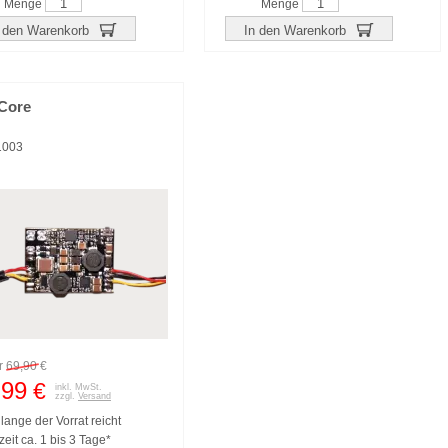
Menge
Menge
 den Warenkorb
In den Warenkorb
Core
1003
r
69,90
€
,99
€
inkl. MwSt.
zzgl.
Versand
lange der Vorrat reicht
zeit ca. 1 bis 3 Tage*