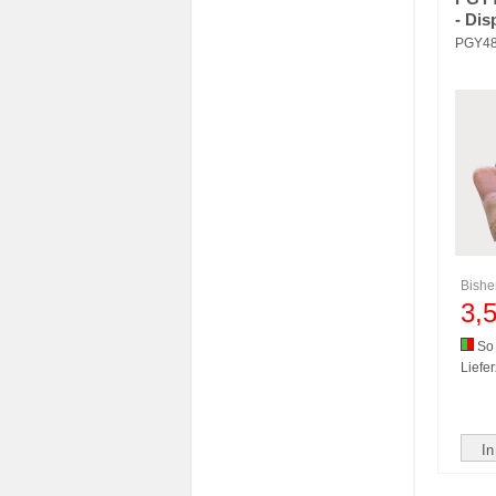
- Dis
PGY4
Bishe
3,
So 
Liefer
In