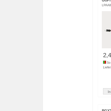
GoPr
LPAA8
2,
So 
Liefer
In
PGYT