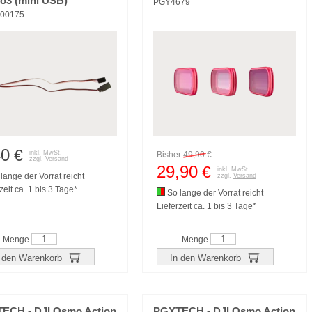
o3 (mini USB)
PGY4679
00175
40
€
inkl. MwSt.
Bisher
49,90
€
zzgl.
Versand
29,90
€
inkl. MwSt.
lange der Vorrat reicht
zzgl.
Versand
zeit ca. 1 bis 3 Tage*
So lange der Vorrat reicht
Lieferzeit ca. 1 bis 3 Tage*
Menge
Menge
 den Warenkorb
In den Warenkorb
ECH - DJI Osmo Action
PGYTECH - DJI Osmo Action