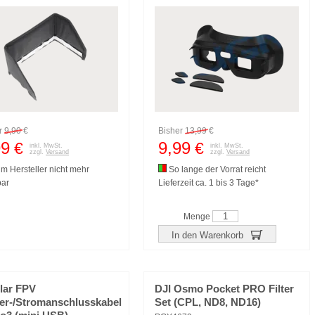
r
9,90
€
Bisher
13,99
€
99
9,99
€
€
inkl. MwSt.
inkl. MwSt.
zzgl.
Versand
zzgl.
Versand
m Hersteller nicht mehr
So lange der Vorrat reicht
bar
Lieferzeit ca. 1 bis 3 Tage*
Menge
In den Warenkorb
lar FPV
DJI Osmo Pocket PRO Filter
er-/Stromanschlusskabel
Set (CPL, ND8, ND16)