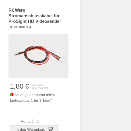
RCWare
Stromanschlusskabel für
ProSight HD Videosender
RCWT800204
1,80
€
inkl. MwSt.
zzgl.
Versand
So lange der Vorrat reicht
Lieferzeit ca. 1 bis 3 Tage*
Menge
In den Warenkorb