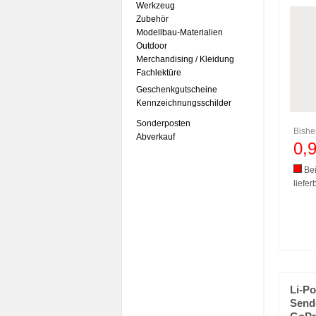
Werkzeug
Zubehör
Modellbau-Materialien
Outdoor
Merchandising / Kleidung
Fachlektüre
Geschenkgutscheine
Kennzeichnungsschilder
Sonderposten
Bishe
Abverkauf
0,
Bei
liefer
Li-Po
Send