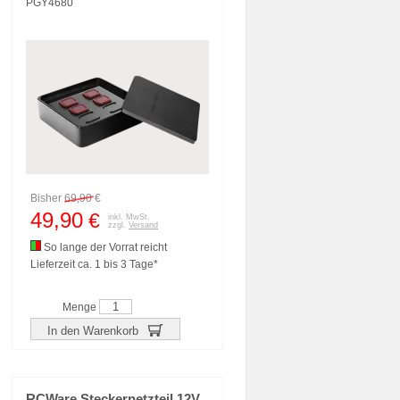
PGY4680
Bisher
69,90
€
49,90
€
inkl. MwSt.
zzgl.
Versand
So lange der Vorrat reicht
Lieferzeit ca. 1 bis 3 Tage*
Menge
In den Warenkorb
RCWare Steckernetzteil 12V