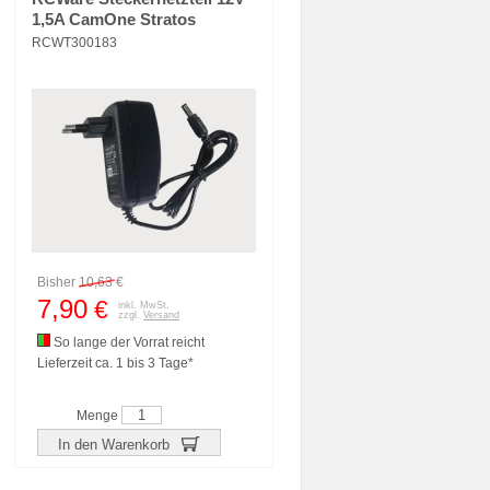
1,5A CamOne Stratos
RCWT300183
Bisher
10,63
€
7,90
€
inkl. MwSt.
zzgl.
Versand
So lange der Vorrat reicht
Lieferzeit ca. 1 bis 3 Tage*
Menge
In den Warenkorb