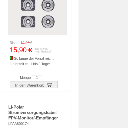
Bisher
19,90
€
15,90
€
inkl. MwSt.
zzgl.
Versand
So lange der Vorrat reicht
Lieferzeit ca. 1 bis 3 Tage*
Menge
In den Warenkorb
Li-Polar
Stromversorgungskabel
FPV-Monitor/-Empfänger
LPAA800174