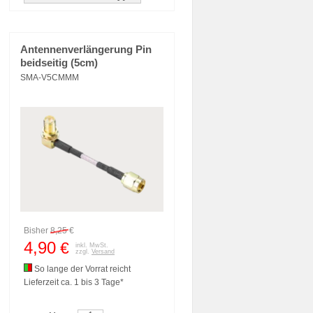
Antennenverlängerung Pin
beidseitig (5cm)
SMA-V5CMMM
Bisher
8,25
€
4,90
€
inkl. MwSt.
zzgl.
Versand
So lange der Vorrat reicht
Lieferzeit ca. 1 bis 3 Tage*