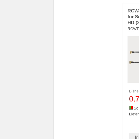
RCWa
für 
HD (
RCWT
Bishe
0,
So 
Liefer
In