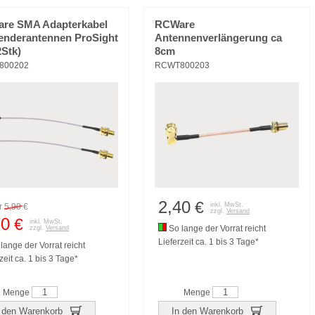
re SMA Adapterkabel
RCWare
Senderantennen ProSight
Antennenverlängerung ca
2Stk)
8cm
800202
RCWT800203
2,40
€
inkl. MwSt.
r
5,90
€
zzgl.
Versand
70
€
inkl. MwSt.
So lange der Vorrat reicht
zzgl.
Versand
Lieferzeit ca. 1 bis 3 Tage*
lange der Vorrat reicht
zeit ca. 1 bis 3 Tage*
Menge
Menge
 den Warenkorb
In den Warenkorb