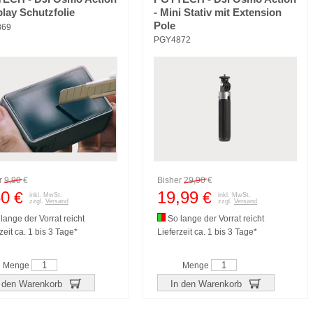
play Schutzfolie
- Mini Stativ mit Extension
Pole
869
PGY4872
r
9,90
€
Bisher
29,90
€
50
19,99
€
€
inkl. MwSt.
inkl. MwSt.
zzgl.
Versand
zzgl.
Versand
lange der Vorrat reicht
So lange der Vorrat reicht
zeit ca. 1 bis 3 Tage*
Lieferzeit ca. 1 bis 3 Tage*
Menge
Menge
 den Warenkorb
In den Warenkorb