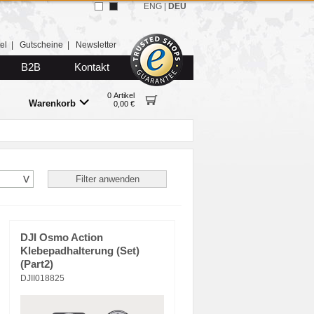
ENG
|
DEU
el
|
Gutscheine
|
Newsletter
B2B
Kontakt
0 Artikel
Warenkorb
0,00 €
DJI Osmo Action
Klebepadhalterung (Set)
(Part2)
DJII018825