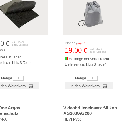
50
€
inkl. MwSt.
Bisher
25,00
€
zzgl.
Versand
19,00
€
inkl. MwSt.
00 €
zzgl.
Versand
ikel auf Lager
So lange der Vorrat reicht
zeit ca. 1 bis 3 Tage*
Lieferzeit ca. 1 bis 3 Tage*
Menge
Menge
 den Warenkorb
In den Warenkorb
ne Argos
Videobrilleneinsatz Silikon
enschutz
AG300/AG200
74-A
HEMFPV03