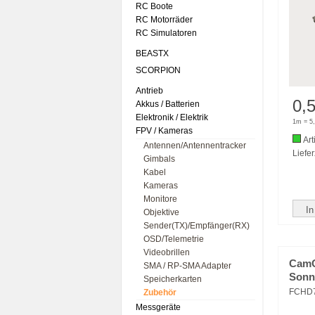
RC Boote
RC Motorräder
RC Simulatoren
BEASTX
SCORPION
Antrieb
0,
Akkus / Batterien
Elektronik / Elektrik
1m = 5,
FPV / Kameras
Art
Antennen/Antennentracker
Liefer
Gimbals
Kabel
Kameras
Monitore
In
Objektive
Sender(TX)/Empfänger(RX)
OSD/Telemetrie
Videobrillen
CamO
SMA / RP-SMA Adapter
Sonn
Speicherkarten
FCHD
Zubehör
Messgeräte