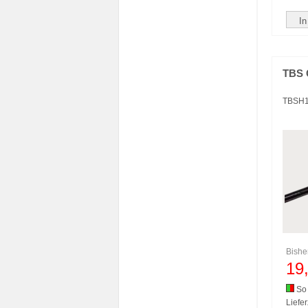
In
TBS 
TBSH
Bishe
19
So 
Liefer