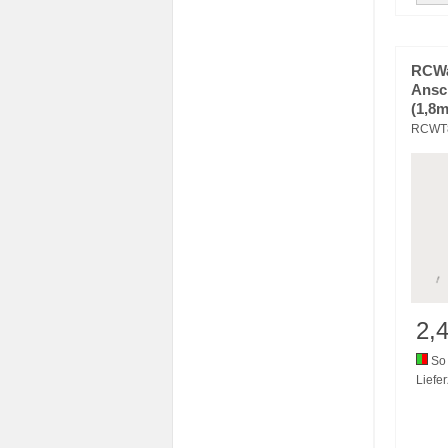
RCWa
Ansc
(1,8m
RCWT
2,
So 
Liefer