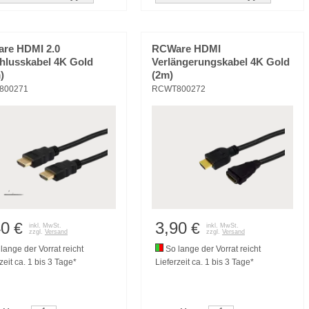
re HDMI 2.0
RCWare HDMI
hlusskabel 4K Gold
Verlängerungskabel 4K Gold
)
(2m)
800271
RCWT800272
40
3,90
€
€
inkl. MwSt.
inkl. MwSt.
zzgl.
Versand
zzgl.
Versand
lange der Vorrat reicht
So lange der Vorrat reicht
zeit ca. 1 bis 3 Tage*
Lieferzeit ca. 1 bis 3 Tage*