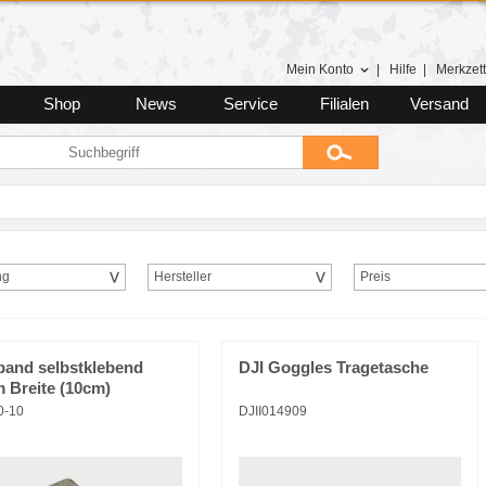
Mein Konto
|
Hilfe
|
Merkzett
Shop
News
Service
Filialen
Versand
ng
Hersteller
Preis
band selbstklebend
DJI Goggles Tragetasche
 Breite (10cm)
0-10
DJII014909