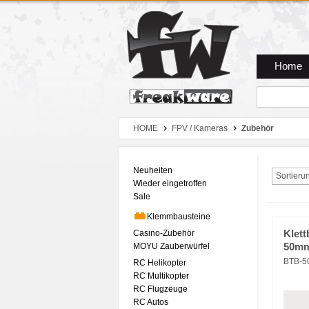
Zum Hauptmenue
Zum Seiteninhalt
Zum Warenkob
Home
HOME
FPV / Kameras
Zubehör
Neuheiten
Sortieru
Wieder eingetroffen
Sale
Klemmbausteine
Casino-Zubehör
Klett
MOYU Zauberwürfel
50mm
BTB-5
RC Helikopter
RC Multikopter
RC Flugzeuge
RC Autos