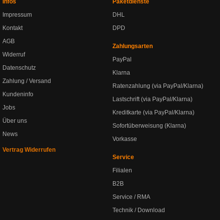
Infos
Paketdienste
Impressum
DHL
Kontakt
DPD
AGB
Zahlungsarten
Widerruf
PayPal
Datenschutz
Klarna
Zahlung / Versand
Ratenzahlung (via PayPal/Klarna)
Kundeninfo
Lastschrift (via PayPal/Klarna)
Jobs
Kreditkarte (via PayPal/Klarna)
Über uns
Sofortüberweisung (Klarna)
News
Vorkasse
Vertrag Widerrufen
Service
Filialen
B2B
Service / RMA
Technik / Download