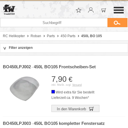
RC Helikopter
Roban
Parts
450 Parts
450L BO 105
Filter anzeigen
>
Sortierung
Hersteller
BO450LPJ002
450L BO105 Frontscheiben-Set
-
Preis
7,90
€
inkl. MwSt. zzgl.
Versand
Wird extra für Sie bestellt
Lieferzeit ca. 9 Wochen*
In den Warenkorb
BO450LPJ003
450L BO105 kompletter Fenstersatz
-