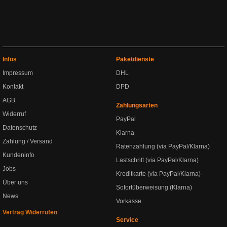
Infos
Paketdienste
Impressum
DHL
Kontakt
DPD
AGB
Zahlungsarten
Widerruf
PayPal
Datenschutz
Klarna
Zahlung / Versand
Ratenzahlung (via PayPal/Klarna)
Kundeninfo
Lastschrift (via PayPal/Klarna)
Jobs
Kreditkarte (via PayPal/Klarna)
Über uns
Sofortüberweisung (Klarna)
News
Vorkasse
Vertrag Widerrufen
Service