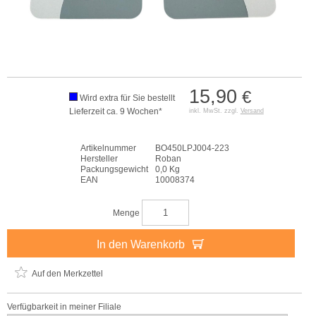
15,90
€
Wird extra für Sie bestellt
Lieferzeit ca. 9 Wochen*
inkl. MwSt. zzgl.
Versand
Artikelnummer
BO450LPJ004-223
Hersteller
Roban
Packungsgewicht
0,0 Kg
EAN
10008374
Menge
In den Warenkorb
Auf den Merkzettel
Verfügbarkeit in meiner Filiale