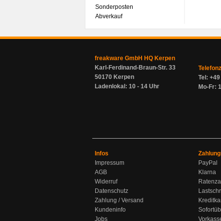
Sonderposten
Abverkauf
freakware GmbH HQ Kerpen
Karl-Ferdinand-Braun-Str. 33
Telefon
50170 Kerpen
Tel: +4
Ladenlokal: 10 - 14 Uhr
Mo-Fr: 1
Infos
Zahlung
Impressum
PayPal
AGB
Klarna
Widerruf
Ratenza
Datenschutz
Lastschr
Zahlung / Versand
Kreditka
Kundeninfo
Sofortü
Jobs
Vorkass