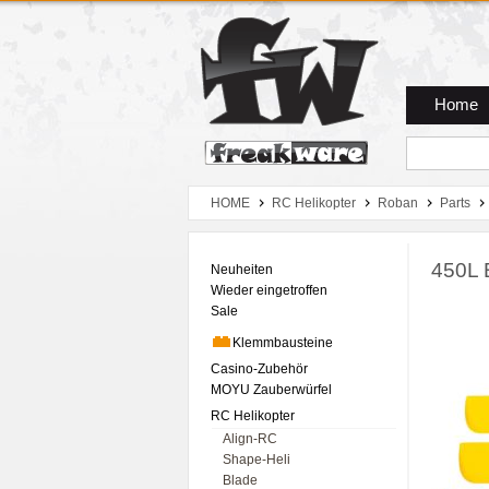
Zum Hauptmenue
Zum Seiteninhalt
Zum Warenkob
Home
HOME
RC Helikopter
Roban
Parts
450L 
Neuheiten
Wieder eingetroffen
Sale
Klemmbausteine
Casino-Zubehör
MOYU Zauberwürfel
RC Helikopter
Align-RC
Shape-Heli
Blade