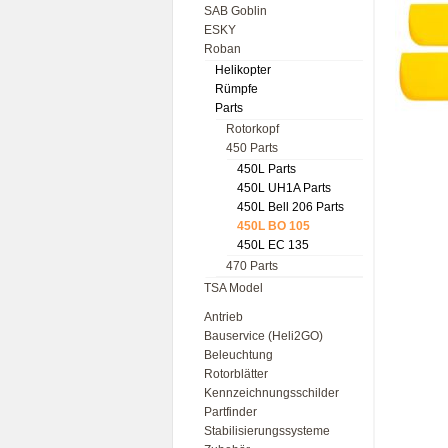
SAB Goblin
ESKY
Roban
Helikopter
Rümpfe
Parts
Rotorkopf
450 Parts
450L Parts
450L UH1A Parts
450L Bell 206 Parts
450L BO 105
450L EC 135
470 Parts
TSA Model
Antrieb
Bauservice (Heli2GO)
Beleuchtung
Rotorblätter
Kennzeichnungsschilder
Partfinder
Stabilisierungssysteme