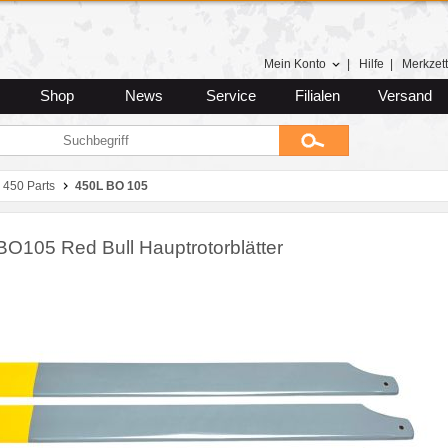
Mein Konto
|
Hilfe
|
Merkzett
Shop
News
Service
Filialen
Versand
450 Parts
450L BO 105
BO105 Red Bull Hauptrotorblätter