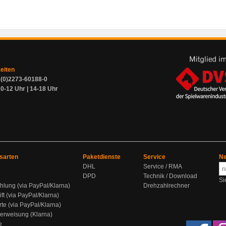
zeiten
9 (0)2273-60188-0
0-12 Uhr | 14-18 Uhr
sarten
Paketdienste
Service
Ne
DHL
Service / RMA
DPD
Technik / Download
Si
hlung (via PayPal/Klarna)
Drehzahlrechner
ift (via PayPal/Klarna)
rte (via PayPal/Klarna)
berweisung (Klarna)
e