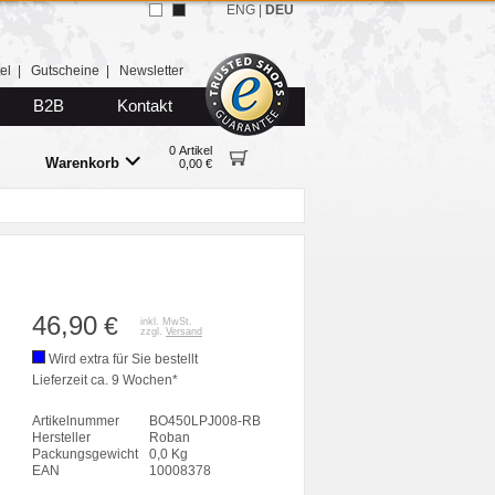
ENG
|
DEU
el
|
Gutscheine
|
Newsletter
B2B
Kontakt
0 Artikel
Warenkorb
0,00 €
46,90
€
inkl. MwSt.
zzgl.
Versand
Wird extra für Sie bestellt
Lieferzeit ca. 9 Wochen*
Artikelnummer
BO450LPJ008-RB
Hersteller
Roban
Packungsgewicht
0,0 Kg
EAN
10008378