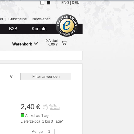
ENG
|
DEU
el
|
Gutscheine
|
Newsletter
B2B
Kontakt
0 Artikel
Warenkorb
0,00 €
2,40
€
inkl. MwSt.
zzgl.
Versand
Artikel auf Lager
Lieferzeit ca. 1 bis 3 Tage*
Menge