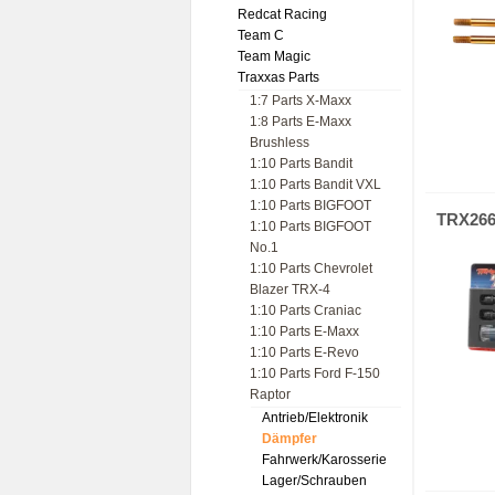
Redcat Racing
Team C
Team Magic
Traxxas Parts
1:7 Parts X-Maxx
1:8 Parts E-Maxx
Brushless
1:10 Parts Bandit
1:10 Parts Bandit VXL
1:10 Parts BIGFOOT
TRX26
1:10 Parts BIGFOOT
No.1
1:10 Parts Chevrolet
Blazer TRX-4
1:10 Parts Craniac
1:10 Parts E-Maxx
1:10 Parts E-Revo
1:10 Parts Ford F-150
Raptor
Antrieb/Elektronik
Dämpfer
Fahrwerk/Karosserie
Lager/Schrauben