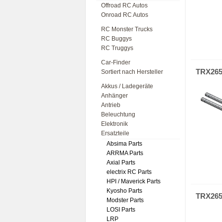
Offroad RC Autos
Onroad RC Autos
RC Monster Trucks
RC Buggys
RC Truggys
Car-Finder
TRX26
Sortiert nach Hersteller
Akkus / Ladegeräte
Anhänger
Antrieb
Beleuchtung
Elektronik
Ersatzteile
Absima Parts
ARRMA Parts
Axial Parts
electrix RC Parts
HPI / Maverick Parts
Kyosho Parts
TRX26
Modster Parts
LOSI Parts
LRP