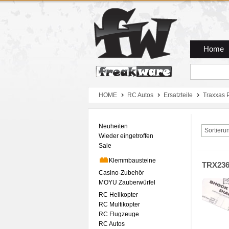
Zum Hauptmenue
Zum Seiteninhalt
Zum Warenkob
Home
HOME
RC Autos
Ersatzteile
Traxxas 
Neuheiten
Sortieru
Wieder eingetroffen
Sale
Klemmbausteine
TRX23
Casino-Zubehör
MOYU Zauberwürfel
RC Helikopter
RC Multikopter
RC Flugzeuge
RC Autos