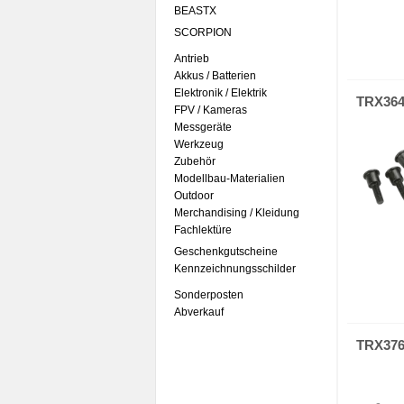
BEASTX
SCORPION
Antrieb
Akkus / Batterien
Elektronik / Elektrik
TRX36
FPV / Kameras
Messgeräte
Werkzeug
Zubehör
Modellbau-Materialien
Outdoor
Merchandising / Kleidung
Fachlektüre
Geschenkgutscheine
Kennzeichnungsschilder
Sonderposten
Abverkauf
TRX37