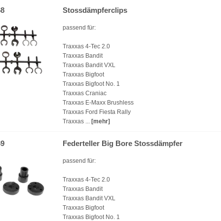
68
Stossdämpferclips
passend für:
Traxxas 4-Tec 2.0
Traxxas Bandit
Traxxas Bandit VXL
Traxxas Bigfoot
Traxxas Bigfoot No. 1
Traxxas Craniac
Traxxas E-Maxx Brushless
Traxxas Ford Fiesta Rally
Traxxas ...
[mehr]
69
Federteller Big Bore Stossdämpfer
passend für:
Traxxas 4-Tec 2.0
Traxxas Bandit
Traxxas Bandit VXL
Traxxas Bigfoot
Traxxas Bigfoot No. 1