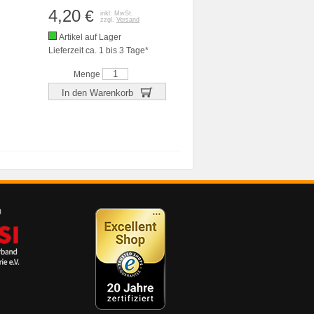
4,20
€
inkl. MwSt.
zzgl.
Versand
Artikel auf Lager
Lieferzeit ca. 1 bis 3 Tage*
Menge
In den Warenkorb