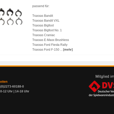
passend für:
Traxxas Bandit
Traxxas Bandit VXL
Traxxas Bigfoot
Traxxas Bigfoot No. 1
Traxxas Craniac
Traxxas E-Maxx Brushless
Traxxas Ford Fiesta Rally
Traxxas Ford F-150 ...
[mehr]
zeiten
9 (0)2273-60188-0
0-12 Uhr | 14-18 Uhr