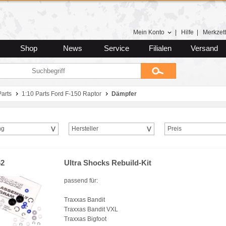
Mein Konto
|
Hilfe
|
Merkzett
Shop
News
Service
Filialen
Versand
Parts
1:10 Parts Ford F-150 Raptor
Dämpfer
ng
Hersteller
Preis
62
Ultra Shocks Rebuild-Kit
passend für:
Traxxas Bandit
Traxxas Bandit VXL
Traxxas Bigfoot