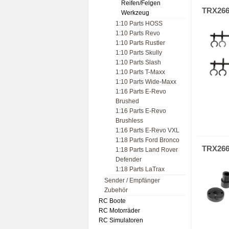
Reifen/Felgen
TRX26
Werkzeug
1:10 Parts HOSS
1:10 Parts Revo
1:10 Parts Rustler
1:10 Parts Skully
1:10 Parts Slash
1:10 Parts T-Maxx
1:10 Parts Wide-Maxx
1:16 Parts E-Revo
Brushed
1:16 Parts E-Revo
Brushless
1:16 Parts E-Revo VXL
1:18 Parts Ford Bronco
TRX26
1:18 Parts Land Rover
Defender
1:18 Parts LaTrax
Sender / Empfänger
Zubehör
RC Boote
RC Motorräder
RC Simulatoren