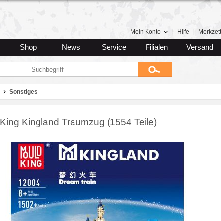
Mein Konto
|
Hilfe
|
Merkzett
Shop
News
Service
Filialen
Versand
Sonstiges
King Kingland Traumzug (1554 Teile)