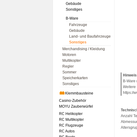
Gebäude
Sonstiges
B-Ware
Fahrzeuge
Gebäude
Land- und Baufahrzeuge
Sonstiges
Merchandising / Kleidung
Motoren
Multikopter
Regler
Sommer
Hinweis
Speicherkarten
B-Ware (
Sonstiges
Weitere 
https://
Klemmbausteine
Casino-Zubehör
MOYU Zauberwürfel
Technisc
RC Helikopter
Anzahl Te
RC Multikopter
Abmessun
RC Flugzeuge
Altersgru
RC Autos