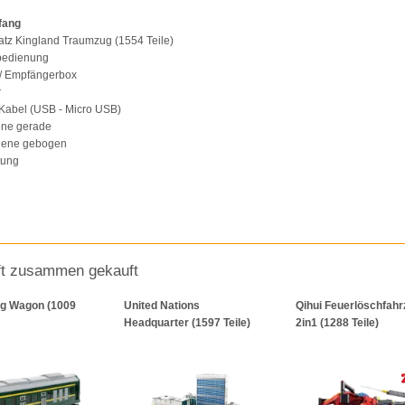
fang
atz Kingland Traumzug (1554 Teile)
nbedienung
 / Empfängerbox
r
Kabel (USB - Micro USB)
ene gerade
hiene gebogen
tung
ft zusammen gekauft
g Wagon (1009
United Nations
Qihui Feuerlöschfah
Headquarter (1597 Teile)
2in1 (1288 Teile)