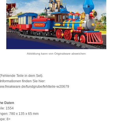
Abbildung kann von Originalware abweichen
Fehlende Teile in dem Set).
Informationen finden Sie hier:
www.freakware.de/fundgrube/fehlteile-w20679
he Daten
ile: 1554
gen: 780 x 135 x 65 mm
ppe: 8+