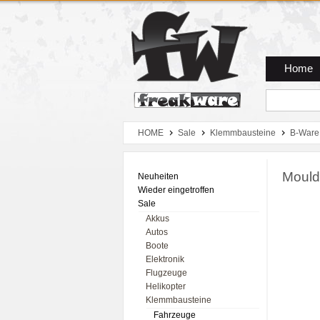
Zum Hauptmenue
Zum Seiteninhalt
Zum Warenkob
Home
HOME
Sale
Klemmbausteine
B-Ware
Mould
Neuheiten
Wieder eingetroffen
Sale
Akkus
Autos
Boote
Elektronik
Flugzeuge
Helikopter
Klemmbausteine
Fahrzeuge