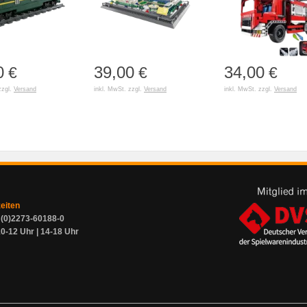
0
39,00
34,00
€
€
€
zzgl.
Versand
inkl. MwSt. zzgl.
Versand
inkl. MwSt. zzgl.
Versand
zeiten
9 (0)2273-60188-0
0-12 Uhr | 14-18 Uhr