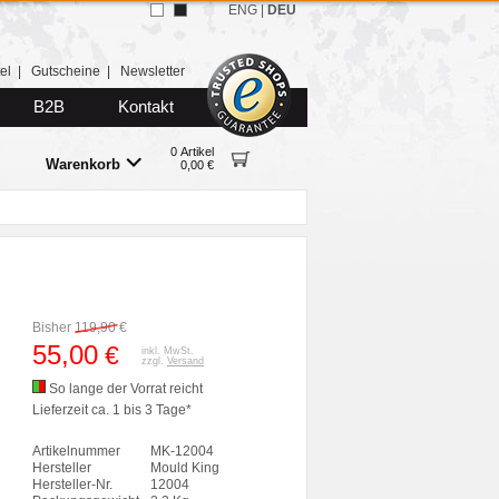
ENG
|
DEU
el
|
Gutscheine
|
Newsletter
B2B
Kontakt
0 Artikel
Warenkorb
0,00 €
Bisher
119,90
€
55,00
€
inkl. MwSt.
zzgl.
Versand
So lange der Vorrat reicht
Lieferzeit ca. 1 bis 3 Tage*
Artikelnummer
MK-12004
Hersteller
Mould King
Hersteller-Nr.
12004