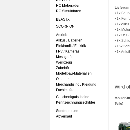
RC Boote
RC Motorräder
Lieferum
RC Simulatoren
• 1x Baus
• 1x Fer
BEASTX
• 1x Akku
SCORPION
• 1x Moto
Antrieb
• 1x USB 
Akkus / Batterien
• 8x Schi
Elektronik / Elektrik
• 16x Sc
FPV / Kameras
• 1x Anlei
Messgeräte
Werkzeug
Zubehör
Modellbau-Materialien
Outdoor
Merchandising / Kleidung
Wird o
Fachlektüre
Geschenkgutscheine
MouldKin
Kennzeichnungsschilder
Teile)
Sonderposten
Abverkauf