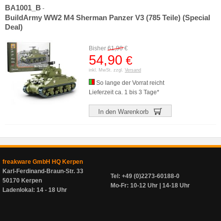
BA1001_B
-
BuildArmy WW2 M4 Sherman Panzer V3 (785 Teile) (Special
Deal)
Bisher
61,90
€
54,90
€
inkl. MwSt. zzgl.
Versand
So lange der Vorrat reicht
Lieferzeit ca. 1 bis 3 Tage*
In den Warenkorb
freakware GmbH HQ Kerpen
Karl-Ferdinand-Braun-Str. 33
Tel: +49 (0)2273-60188-0
50170 Kerpen
Mo-Fr: 10-12 Uhr | 14-18 Uhr
Ladenlokal: 14 - 18 Uhr