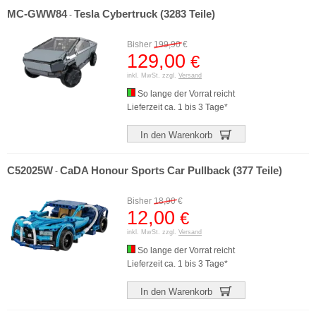
MC-GWW84
Tesla Cybertruck (3283 Teile)
-
Bisher
199,90
€
129,00
€
inkl. MwSt. zzgl.
Versand
So lange der Vorrat reicht
Lieferzeit ca. 1 bis 3 Tage*
In den Warenkorb
C52025W
CaDA Honour Sports Car Pullback (377 Teile)
-
Bisher
18,90
€
12,00
€
inkl. MwSt. zzgl.
Versand
So lange der Vorrat reicht
Lieferzeit ca. 1 bis 3 Tage*
In den Warenkorb