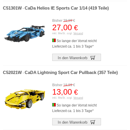
C51301W
CaDa Helios IE Sports Car 1/14 (419 Teile)
-
Bisher
39,99
€
27,00
€
inkl. MwSt. zzgl.
Versand
So lange der Vorrat reicht
Lieferzeit ca. 1 bis 3 Tage*
In den Warenkorb
C52021W
CaDA Lightning Sport Car Pullback (357 Teile)
-
Bisher
18,99
€
13,00
€
inkl. MwSt. zzgl.
Versand
So lange der Vorrat reicht
Lieferzeit ca. 1 bis 3 Tage*
In den Warenkorb