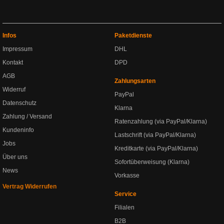
Infos
Paketdienste
Impressum
DHL
Kontakt
DPD
AGB
Zahlungsarten
Widerruf
PayPal
Datenschutz
Klarna
Zahlung / Versand
Ratenzahlung (via PayPal/Klarna)
Kundeninfo
Lastschrift (via PayPal/Klarna)
Jobs
Kreditkarte (via PayPal/Klarna)
Über uns
Sofortüberweisung (Klarna)
News
Vorkasse
Vertrag Widerrufen
Service
Filialen
B2B