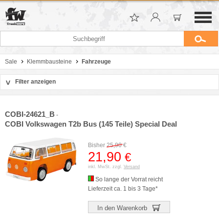
Sale
Klemmbausteine
Fahrzeuge
Filter anzeigen
>
Sortierung
Hersteller
COBI-24621_B
-
Preis
COBI Volkswagen T2b Bus (145 Teile) Special Deal
Bisher
25,90
€
21,90
€
inkl. MwSt. zzgl.
Versand
So lange der Vorrat reicht
Lieferzeit ca. 1 bis 3 Tage*
In den Warenkorb