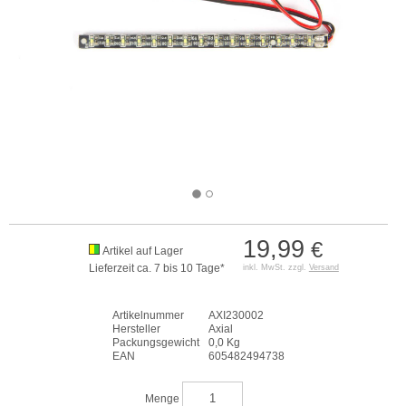
19,99
€
Artikel auf Lager
Lieferzeit ca. 7 bis 10 Tage*
inkl. MwSt. zzgl.
Versand
Artikelnummer
AXI230002
Hersteller
Axial
Packungsgewicht
0,0 Kg
EAN
605482494738
Menge