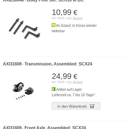
AXI230048
Body Post Set: SCX10 III BC
-
10,99
€
inkl. MwSt. zzgl.
Versand
Im Zulauf, in Kürze wieder
lieferbar
AXI31608
Transmission, Assembled: SCX24
-
24,99
€
inkl. MwSt. zzgl.
Versand
Artikel auf Lager
Lieferzeit ca. 7 bis 10 Tage*
In den Warenkorb
AXI31609
Front Axle, Assembled: SCX24
-