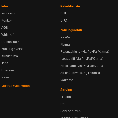
Infos
Paketdienste
Impressum
DHL
Kontakt
DPD
AGB
Zahlungsarten
Widerruf
PayPal
Datenschutz
Klarna
Zahlung / Versand
Ratenzahlung (via PayPal/Klarna)
Kundeninfo
Lastschrift (via PayPal/Klarna)
Jobs
Kreditkarte (via PayPal/Klarna)
Über uns
Sofortüberweisung (Klarna)
News
Vorkasse
Vertrag Widerrufen
Service
Filialen
B2B
Service / RMA