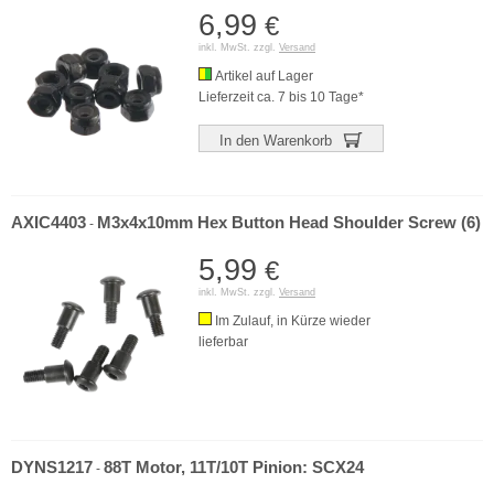
6,99
€
inkl. MwSt. zzgl.
Versand
Artikel auf Lager
Lieferzeit ca. 7 bis 10 Tage*
In den Warenkorb
AXIC4403
M3x4x10mm Hex Button Head Shoulder Screw (6)
-
5,99
€
inkl. MwSt. zzgl.
Versand
Im Zulauf, in Kürze wieder
lieferbar
DYNS1217
88T Motor, 11T/10T Pinion: SCX24
-