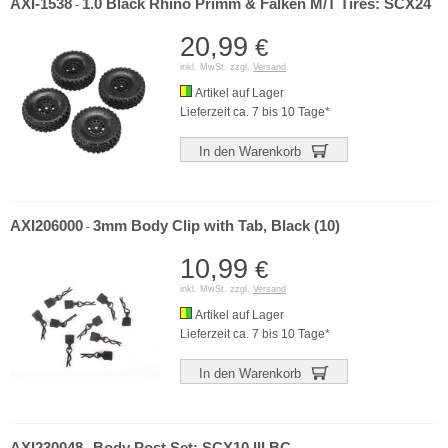
AXI-1538
1.0 Black Rhino Primm & Falken M/T Tires: SCX24
-
20,99
€
inkl. MwSt. zzgl.
Versand
Artikel auf Lager
Lieferzeit ca. 7 bis 10 Tage*
In den Warenkorb
AXI206000
3mm Body Clip with Tab, Black (10)
-
10,99
€
inkl. MwSt. zzgl.
Versand
Artikel auf Lager
Lieferzeit ca. 7 bis 10 Tage*
In den Warenkorb