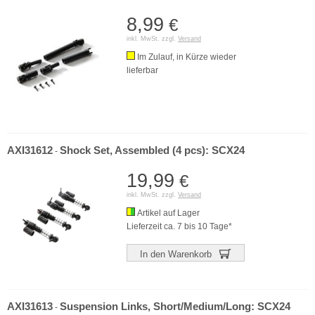
8,99
€
inkl. MwSt. zzgl.
Versand
Im Zulauf, in Kürze wieder
lieferbar
AXI31612
Shock Set, Assembled (4 pcs): SCX24
-
19,99
€
inkl. MwSt. zzgl.
Versand
Artikel auf Lager
Lieferzeit ca. 7 bis 10 Tage*
In den Warenkorb
AXI31613
Suspension Links, Short/Medium/Long: SCX24
-