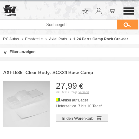
RC Autos
Ersatzteile
Axial Parts
1:24 Parts Camp Rock Crawler
Filter anzeigen
>
Sortierung
Hersteller
AXI-1535
Clear Body: SCX24 Base Camp
-
Preis
27,99
€
inkl. MwSt. zzgl.
Versand
Artikel auf Lager
Lieferzeit ca. 7 bis 10 Tage*
In den Warenkorb