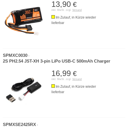
13,90
€
inkl. MwSt. zzgl.
Versand
Im Zulauf, in Kürze wieder
lieferbar
SPMXC0030
-
2S PH2.54 JST-XH 3-pin LiPo USB-C 500mAh Charger
16,99
€
inkl. MwSt. zzgl.
Versand
Im Zulauf, in Kürze wieder
lieferbar
SPMXSE2425RX
-