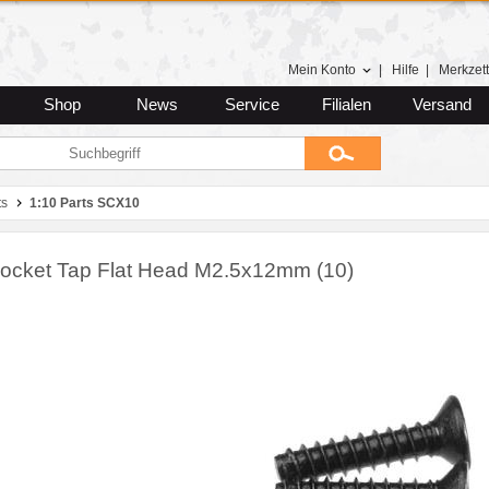
Mein Konto
|
Hilfe
|
Merkzett
Shop
News
Service
Filialen
Versand
ts
1:10 Parts SCX10
ocket Tap Flat Head M2.5x12mm (10)