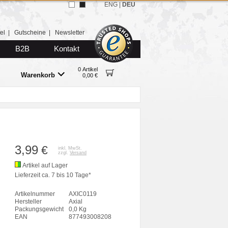
ENG
|
DEU
el
|
Gutscheine
|
Newsletter
B2B
Kontakt
0 Artikel
Warenkorb
0,00 €
3,99
€
inkl. MwSt.
zzgl.
Versand
Artikel auf Lager
Lieferzeit ca. 7 bis 10 Tage*
Artikelnummer
AXIC0119
Hersteller
Axial
Packungsgewicht
0,0 Kg
EAN
877493008208