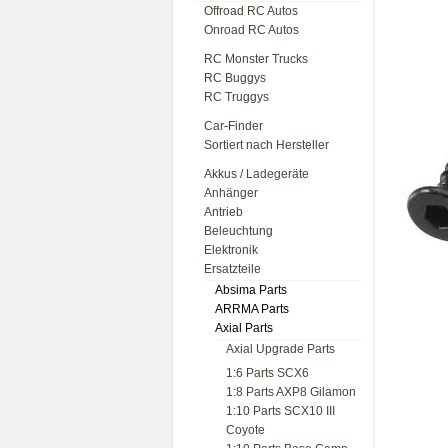
Offroad RC Autos
Onroad RC Autos
RC Monster Trucks
RC Buggys
RC Truggys
Car-Finder
Sortiert nach Hersteller
Akkus / Ladegeräte
Anhänger
Antrieb
Beleuchtung
Elektronik
Ersatzteile
Absima Parts
ARRMA Parts
Axial Parts
Axial Upgrade Parts
1:6 Parts SCX6
1:8 Parts AXP8 Gilamon
1:10 Parts SCX10 III
Coyote