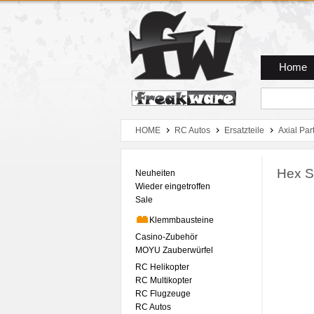
Zum Hauptmenue
Zum Seiteninhalt
Zum Warenkob
Home
HOME
RC Autos
Ersatzteile
Axial Par
Hex S
Neuheiten
Wieder eingetroffen
Sale
Klemmbausteine
Casino-Zubehör
MOYU Zauberwürfel
RC Helikopter
RC Multikopter
RC Flugzeuge
RC Autos