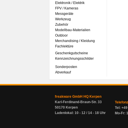
Elektronik / Elektrik
FPV / Kameras
Messgeräte
Werkzeug
Zubehör
Modellbau-Materialien
Outdoor
Merchandising / Kleidung
Fachlektüre
Geschenkgutscheine
Kennzeichnungsschilder
Sonderposten
Abverkauf
freakware GmbH HQ Kerpen
Karl-Ferdinand-Braun-Str. 33
Telefon
50170 Kerpen
Tel: +4
Ladenlokal: 10 - 12 / 14 - 18 Uhr
Mo-Fr: 1