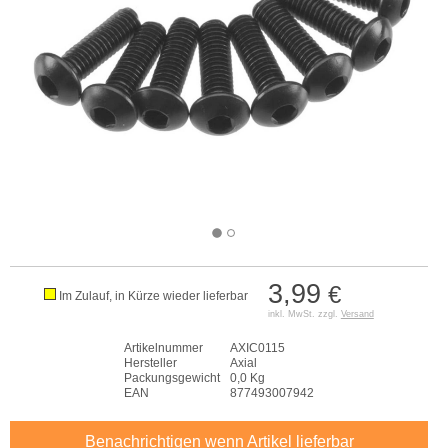
3,99
€
Im Zulauf, in Kürze wieder lieferbar
inkl. MwSt. zzgl.
Versand
Artikelnummer
AXIC0115
Hersteller
Axial
Packungsgewicht
0,0 Kg
EAN
877493007942
Benachrichtigen wenn Artikel lieferbar