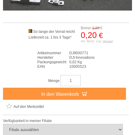
Bisher
9,90
€
So lange der Vorrat reicht
0,20
€
Lieferzeit ca. 1 bis 3 Tage*
inkl. MwSt. zzgl.
Versand
Artikelnummer
DJII000771
Hersteller
DJI Innovations
Packungsgewicht
0,02 Kg
EAN
10005523
Menge
In den Warenkorb
Auf den Merkzettel
Verfügbarkeit in meiner Filiale