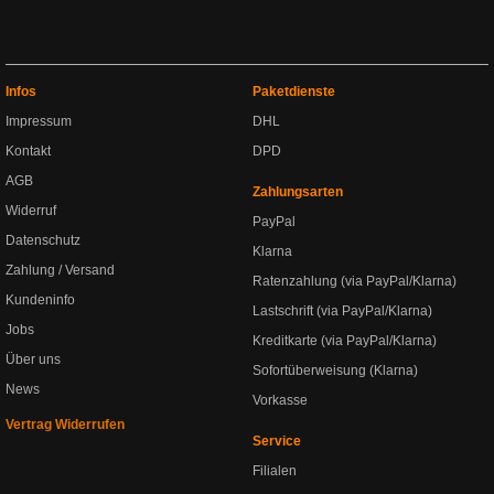
Infos
Paketdienste
Impressum
DHL
Kontakt
DPD
AGB
Zahlungsarten
Widerruf
PayPal
Datenschutz
Klarna
Zahlung / Versand
Ratenzahlung (via PayPal/Klarna)
Kundeninfo
Lastschrift (via PayPal/Klarna)
Jobs
Kreditkarte (via PayPal/Klarna)
Über uns
Sofortüberweisung (Klarna)
News
Vorkasse
Vertrag Widerrufen
Service
Filialen