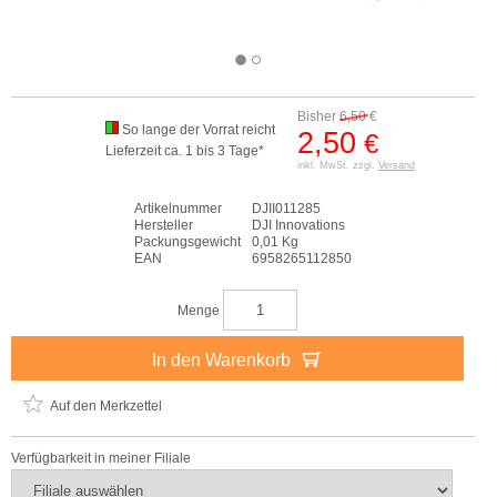
Bisher
6,50
€
So lange der Vorrat reicht
2,50
€
Lieferzeit ca. 1 bis 3 Tage*
inkl. MwSt. zzgl.
Versand
Artikelnummer
DJII011285
Hersteller
DJI Innovations
Packungsgewicht
0,01 Kg
EAN
6958265112850
Menge
In den Warenkorb
Auf den Merkzettel
Verfügbarkeit in meiner Filiale