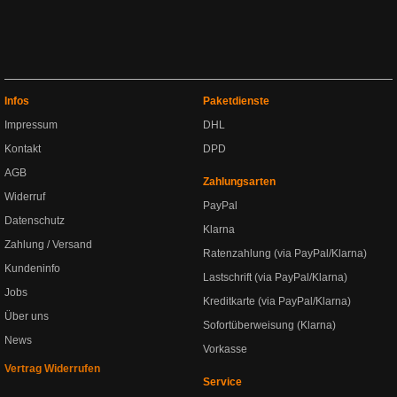
Infos
Paketdienste
Impressum
DHL
Kontakt
DPD
AGB
Zahlungsarten
Widerruf
PayPal
Datenschutz
Klarna
Zahlung / Versand
Ratenzahlung (via PayPal/Klarna)
Kundeninfo
Lastschrift (via PayPal/Klarna)
Jobs
Kreditkarte (via PayPal/Klarna)
Über uns
Sofortüberweisung (Klarna)
News
Vorkasse
Vertrag Widerrufen
Service