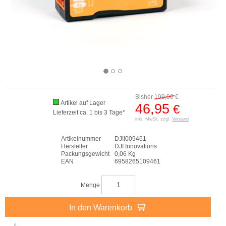
Bisher
199,00
€
Artikel auf Lager
46,95
€
Lieferzeit ca. 1 bis 3 Tage*
inkl. MwSt. zzgl.
Versand
Artikelnummer
DJII009461
Hersteller
DJI Innovations
Packungsgewicht
0,06 Kg
EAN
6958265109461
Menge
In den Warenkorb