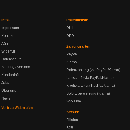
Infos
Paketdienste
Impressum
DHL
Kontakt
DPD
AGB
Zahlungsarten
Widerruf
PayPal
Datenschutz
Klarna
Zahlung / Versand
Ratenzahlung (via PayPal/Klarna)
Kundeninfo
Lastschrift (via PayPal/Klarna)
Jobs
Kreditkarte (via PayPal/Klarna)
Über uns
Sofortüberweisung (Klarna)
News
Vorkasse
Vertrag Widerrufen
Service
Filialen
B2B