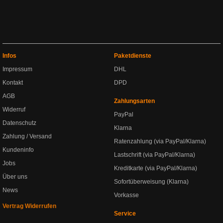
Infos
Paketdienste
Impressum
DHL
Kontakt
DPD
AGB
Zahlungsarten
Widerruf
PayPal
Datenschutz
Klarna
Zahlung / Versand
Ratenzahlung (via PayPal/Klarna)
Kundeninfo
Lastschrift (via PayPal/Klarna)
Jobs
Kreditkarte (via PayPal/Klarna)
Über uns
Sofortüberweisung (Klarna)
News
Vorkasse
Vertrag Widerrufen
Service