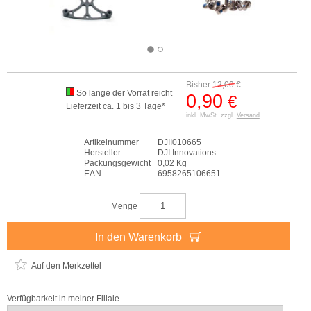
Bisher
12,00
€
So lange der Vorrat reicht
0,90
€
Lieferzeit ca. 1 bis 3 Tage*
inkl. MwSt. zzgl.
Versand
Artikelnummer
DJII010665
Hersteller
DJI Innovations
Packungsgewicht
0,02 Kg
EAN
6958265106651
Menge
In den Warenkorb
Auf den Merkzettel
Verfügbarkeit in meiner Filiale