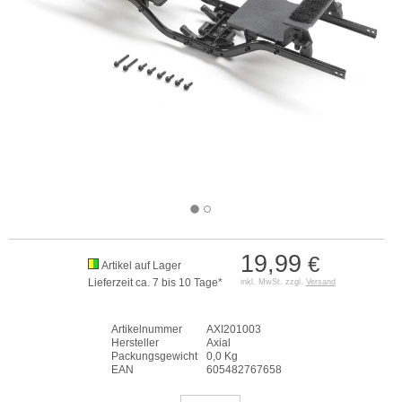
19,99
€
Artikel auf Lager
Lieferzeit ca. 7 bis 10 Tage*
inkl. MwSt. zzgl.
Versand
Artikelnummer
AXI201003
Hersteller
Axial
Packungsgewicht
0,0 Kg
EAN
605482767658