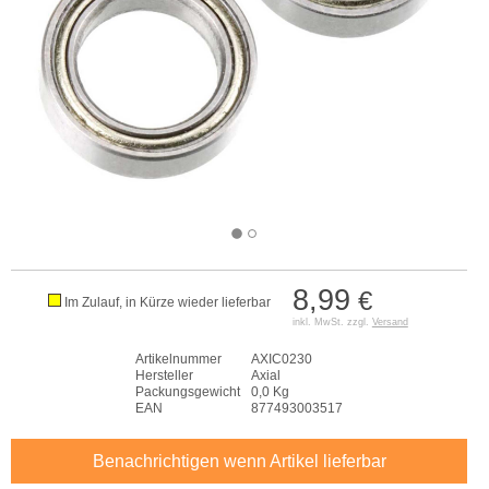
8,99
€
Im Zulauf, in Kürze wieder lieferbar
inkl. MwSt. zzgl.
Versand
Artikelnummer
AXIC0230
Hersteller
Axial
Packungsgewicht
0,0 Kg
EAN
877493003517
Benachrichtigen wenn Artikel lieferbar