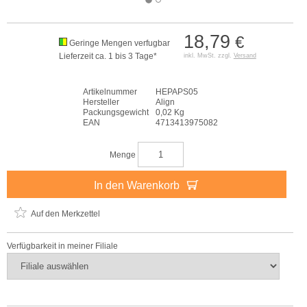
18,79
€
Geringe Mengen verfugbar
Lieferzeit ca. 1 bis 3 Tage*
inkl. MwSt. zzgl.
Versand
Artikelnummer
HEPAPS05
Hersteller
Align
Packungsgewicht
0,02 Kg
EAN
4713413975082
Menge
In den Warenkorb
Auf den Merkzettel
Verfügbarkeit in meiner Filiale