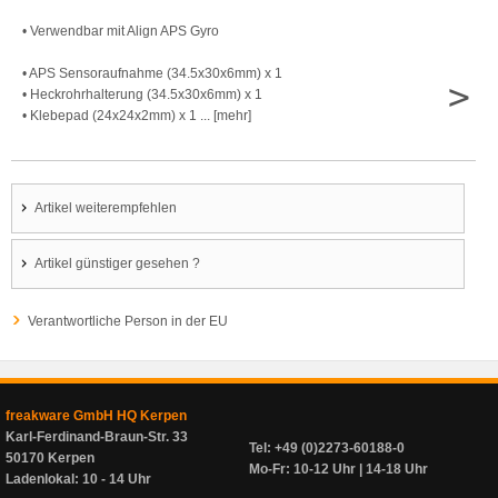
• Verwendbar mit Align APS Gyro
• APS Sensoraufnahme (34.5x30x6mm) x 1
>
• Heckrohrhalterung (34.5x30x6mm) x 1
• Klebepad (24x24x2mm) x 1 ... [mehr]
Artikel weiterempfehlen
Artikel günstiger gesehen ?
Verantwortliche Person in der EU
freakware GmbH HQ Kerpen
Karl-Ferdinand-Braun-Str. 33
Tel: +49 (0)2273-60188-0
50170 Kerpen
Mo-Fr: 10-12 Uhr | 14-18 Uhr
Ladenlokal: 10 - 14 Uhr