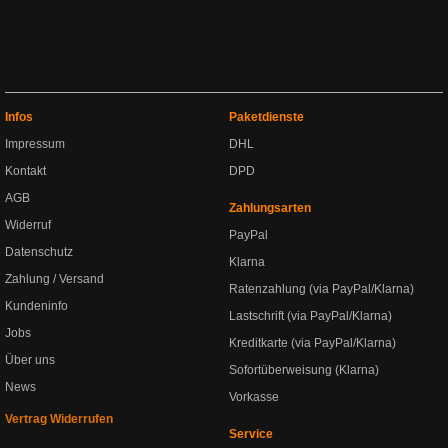
Infos
Paketdienste
Impressum
DHL
Kontakt
DPD
AGB
Zahlungsarten
Widerruf
PayPal
Datenschutz
Klarna
Zahlung / Versand
Ratenzahlung (via PayPal/Klarna)
Kundeninfo
Lastschrift (via PayPal/Klarna)
Jobs
Kreditkarte (via PayPal/Klarna)
Über uns
Sofortüberweisung (Klarna)
News
Vorkasse
Vertrag Widerrufen
Service