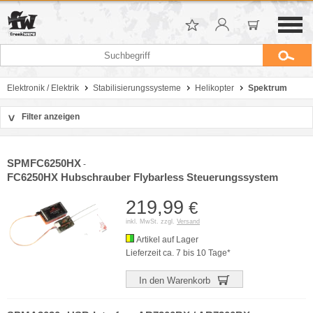
Elektronik / Elektrik
Stabilisierungssysteme
Helikopter
Spektrum
Filter anzeigen
>
Sortierung
Hersteller
SPMFC6250HX
-
Preis
FC6250HX Hubschrauber Flybarless Steuerungssystem
219,99
€
inkl. MwSt. zzgl.
Versand
Artikel auf Lager
Lieferzeit ca. 7 bis 10 Tage*
In den Warenkorb