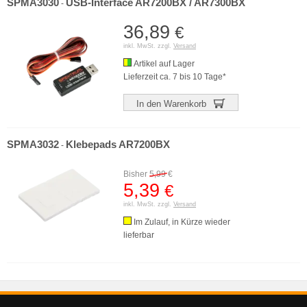
SPMA3030
USB-Interface AR7200BX / AR7300BX
-
36,89
€
inkl. MwSt. zzgl.
Versand
Artikel auf Lager
Lieferzeit ca. 7 bis 10 Tage*
In den Warenkorb
SPMA3032
Klebepads AR7200BX
-
Bisher
5,99
€
5,39
€
inkl. MwSt. zzgl.
Versand
Im Zulauf, in Kürze wieder
lieferbar