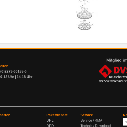
zeiten
9 (0)2273-60188-0
0-12 Uhr | 14-18 Uhr
sarten
Paketdienste
Service
Ne
DHL
Service / RMA
DPD
Technik / Download