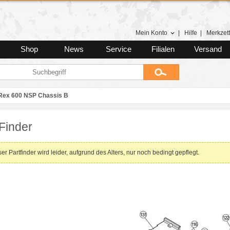
Mein Konto
|
Hilfe
|
Merkzett
Shop
News
Service
Filialen
Versand
Rex 600 NSP Chassis B
Finder
er Partfinder wird leider, aufgrund des Alters, nur noch bedingt gepflegt.