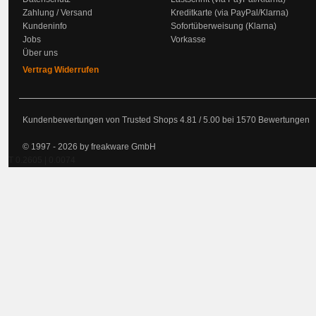
Zahlung / Versand
Kreditkarte (via PayPal/Klarna)
Kundeninfo
Sofortüberweisung (Klarna)
Jobs
Vorkasse
Über uns
Vertrag Widerrufen
Kundenbewertungen von Trusted Shops
4.81
/
5.00
bei
1570
Bewertungen
© 1997 - 2026 by freakware GmbH
T 0.2605 | 0.0074