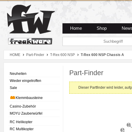
Zum Hauptmenue
Zum Seiteninhalt
Zum Warenkob
Home
Shop
New
HOME
Part-Finder
T-Rex 600 NSP
T-Rex 600 NSP Chassis A
Part-Finder
Neuheiten
Wieder eingetroffen
Dieser Partfinder wird leider, auf
Sale
Klemmbausteine
Casino-Zubehör
MOYU Zauberwürfel
RC Helikopter
RC Multikopter