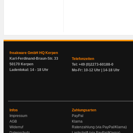
freakware GmbH HQ Kerpen
Karl-Ferdinand-Braun-Str. 33
Telefonzeiten
50170 Kerpen
Tel: +49 (0)2273-60188-0
Ladenlokal: 14 - 18 Uhr
Mo-Fr: 10-12 Uhr | 14-18 Uhr
Infos
Zahlungsarten
Impressum
PayPal
AGB
Klarna
Widerruf
Ratenzahlung (via PayPal/Klarna)
Datenschutz
Lastschrift (via PayPal/Klarna)