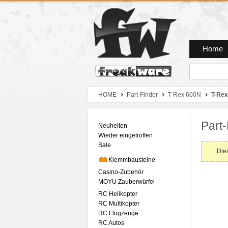
Zum Hauptmenue
Zum Seiteninhalt
Zum Warenkob
Home
HOME
Part-Finder
T-Rex 600N
T-Rex
Part-
Neuheiten
Wieder eingetroffen
Sale
Dies
Klemmbausteine
Casino-Zubehör
MOYU Zauberwürfel
RC Helikopter
RC Multikopter
RC Flugzeuge
RC Autos