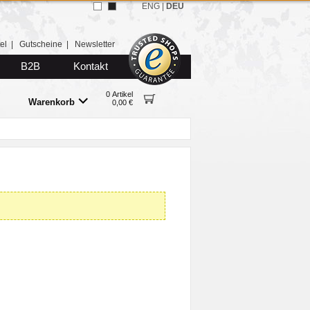
ENG
|
DEU
el
|
Gutscheine
|
Newsletter
B2B
Kontakt
0 Artikel
Warenkorb
0,00 €