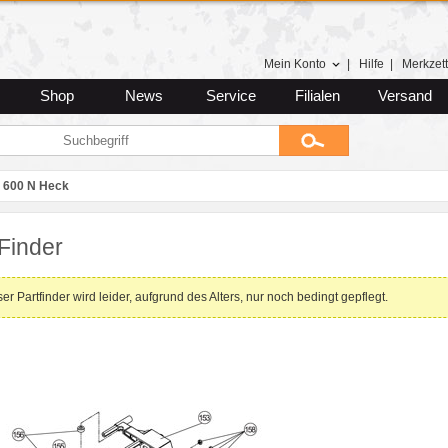
Mein Konto
|
Hilfe
|
Merkzett
Shop
News
Service
Filialen
Versand
 600 N Heck
Finder
er Partfinder wird leider, aufgrund des Alters, nur noch bedingt gepflegt.