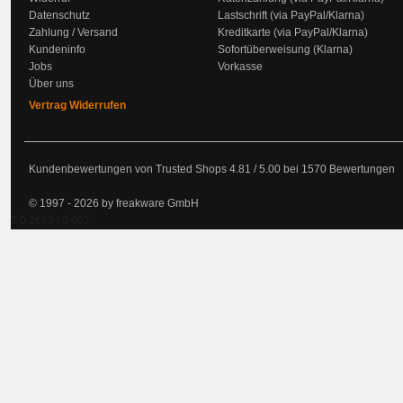
Datenschutz
Lastschrift (via PayPal/Klarna)
Zahlung / Versand
Kreditkarte (via PayPal/Klarna)
Kundeninfo
Sofortüberweisung (Klarna)
Jobs
Vorkasse
Über uns
Vertrag Widerrufen
Kundenbewertungen von Trusted Shops
4.81
/
5.00
bei
1570
Bewertungen
© 1997 - 2026 by freakware GmbH
T 0.2665 | 0.007