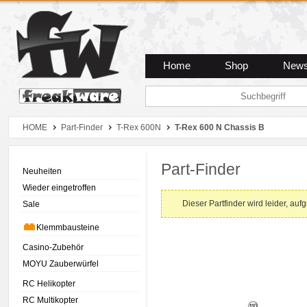
Zum Hauptmenue
Zum Seiteninhalt
Zum Warenkob
Home
Shop
New
HOME
Part-Finder
T-Rex 600N
T-Rex 600 N Chassis B
Part-Finder
Neuheiten
Wieder eingetroffen
Dieser Partfinder wird leider, auf
Sale
Klemmbausteine
Casino-Zubehör
MOYU Zauberwürfel
RC Helikopter
RC Multikopter