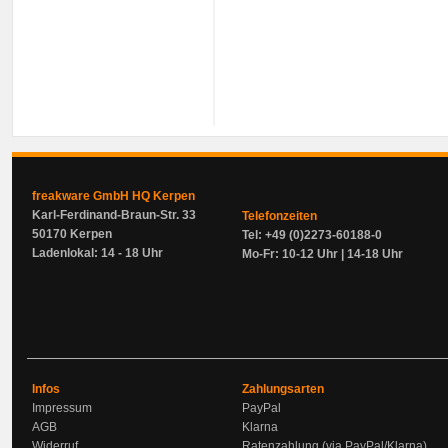
freakware GmbH HQ Kerpen
Karl-Ferdinand-Braun-Str. 33
Telefonzeiten
50170 Kerpen
Tel: +49 (0)2273-60188-0
Ladenlokal: 14 - 18 Uhr
Mo-Fr: 10-12 Uhr | 14-18 Uhr
Infos
Zahlungsarten
Impressum
PayPal
AGB
Klarna
Widerruf
Ratenzahlung (via PayPal/Klarna)